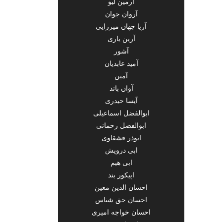
آرمین لیو
آروان جوان
آریا جهان میرزایی
آرین یاری
آشور
آمید عابدیان
آمین
آوان باند
آیسا حیدری
ابوالفضل اسماعیلی
ابوالفضل رحمانی
ابوذر قشقاوی
ابی درویش
ابی هیم
اپیکور بند
احسان الدین معین
احسان حق شناس
احسان خواجه امیری