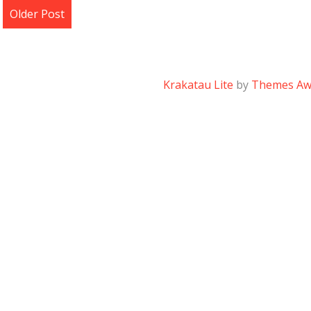
Older Post
Krakatau Lite
by
Themes A