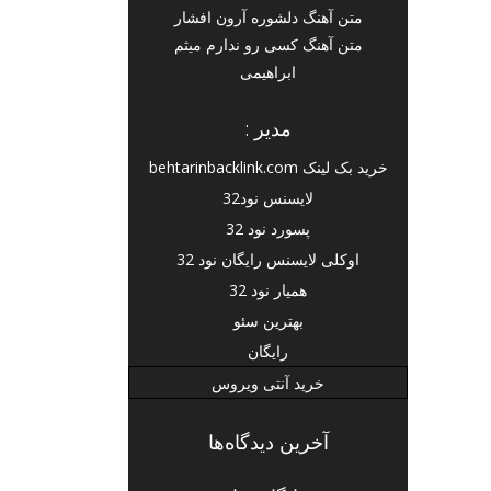
متن آهنگ دلشوره آرون افشار
متن آهنگ کسی رو ندارم میثم
ابراهیمی
مدیر :
خرید بک لینک behtarinbacklink.com
لایسنس نود32
پسورد نود 32
اوکلی لایسنس رایگان نود 32
همیار نود 32
بهترین سئو
رایگان
خرید آنتی ویروس
آخرین دیدگاه‌ها