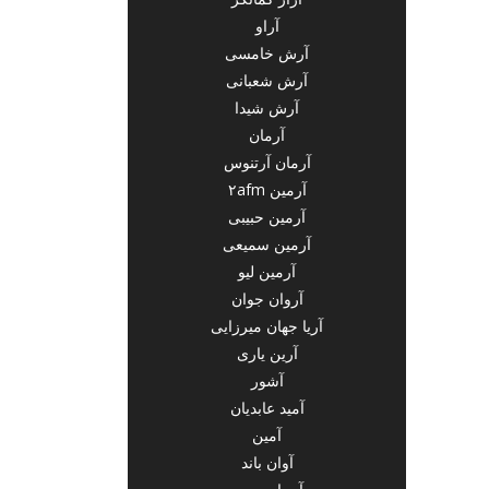
آراو
آرش خامسی
آرش شعبانی
آرش شیدا
آرمان
آرمان آرتنوس
آرمین ۲afm
آرمین حبیبی
آرمین سمیعی
آرمین لیو
آروان جوان
آریا جهان میرزایی
آرین یاری
آشور
آمید عابدیان
آمین
آوان باند