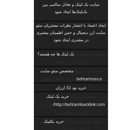
سایت بک لینک
و تعادل سالمی بین
بک‌لینک‌ها ایجاد شود
ایجاد اعتماد با انتشار نظرات مشتریان
سئو
سایت ارز دیجیتال
و حس اطمینان بیشتری
در مشتری ایجاد شود
پشتیبان تبلیغات
بک لینک ها چه هستند؟
حرفه ای seo . ir
سفارش سریع
متخصص سئو سایت
بازدید سایت بهترین
behtarinseo.ir
خرید نود 32 ارزان
قیمت رپورتاژ
خرید بک لینک
و رپرتاژ
http://behtarinbacklink.com/
آگهی سئو چیست؟
نمونه بکلینک وبلاگی
و
خرید بکلینک
ایرانی سئو تضمینی