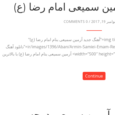
مین سمیعی امام رضا (ع)
وامبر 19, 2017
/
0 COMMENTS
دانلود آهنگ آرمین سمیعی امام رضا (ع) <img title="آهنگ جدید آرمین سمیعی بنام امام رضا (ع)"
src="http://dl.pop-دانلود آهنگ.ir/images/1396/Aban/Armin-Samiei-Emam-Reza.jpg” alt=”دانلود آهنگ
جدید آرمین سمیعی بنام امام رضا (ع)” width=”500″ height=”500″> آرمین سمیعی بنام امام رضا (ع) با بالاترین
Continue
گ آرمین سمیعی درجه