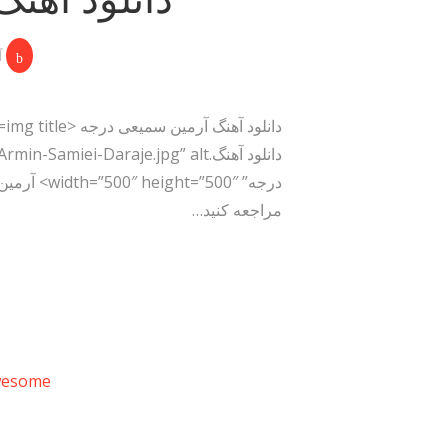
آ
مراجعه کنید…
wesome