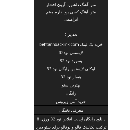
متن آهنگ دلشوره آرون افشار
متن آهنگ کسی رو ندارم میثم
ابراهیمی
مدیر :
خرید بک لینک behtarinbacklink.com
لایسنس نود32
پسورد نود 32
اوکلی لایسنس رایگان نود 32
همیار نود 32
بهترین سئو
رایگان
خرید آنتی ویروس
معرفی نخبگان
دانلود رایگان آپدیت آفلاین نود 32 ورژن 8
ترکیب بک‌لینک فالو و نوفالو برای سئو دیرپا