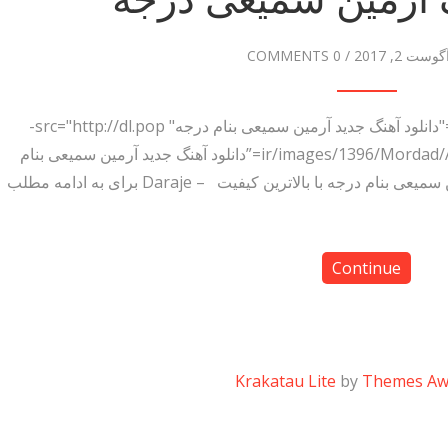
گوست 2, 2017
/
0 COMMENTS
دانلود آهنگ آرمین سمیعی درجه <img title="دانلود آهنگ جدید آرمین سمیعی بنام درجه" src="http://dl.pop-
دانلود آهنگ.ir/images/1396/Mordad/Armin-Samiei-Daraje.jpg” alt=”دانلود آهنگ جدید آرمین سمیعی بنام
درجه” width=”500″ height=”500″> آرمین سمیعی بنام درجه با بالاترین کیفیت – Daraje برای به ادامه مطلب
Continue
Krakatau Lite
by
Themes A