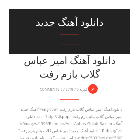
دانلود آهنگ جدید
دانلود آهنگ امیر عباس
گلاب بازم رفت
فوریه 15, 2018
/
0 COMMENTS
دانلود آهنگ امیر عباس گلاب بازم رفت <img title="آهنگ جدید
امیر عباس گلاب بنام بازم رفت" src="http://dl.pop-دانلود
آهنگ.ir/images/1396/Bahman/AmirAbbas-Golab-Bazam-
Raft.jpg” alt=”دانلود آهنگ جدید امیر عباس گلاب بنام بازم رفت”
width=”500″ height=”500″> امیر عباس گلاب بنام بازم رفت با