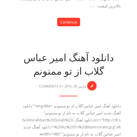
بالاترین کیفیت –…
Continue
دانلود آهنگ امیر عباس
گلاب از تو ممنونم
مارس 26, 2016
/
0 COMMENTS
دانلود آهنگ امیر عباس گلاب از تو ممنونم <img title="دانلود
آهنگ جدید امیر عباس گلاب به نام از تو ممنونم"
src="http://dl.sدانلود آهنگ.tv/Amirabbas%20Golab%20-
%20Az%20To%20Mamnonam.jpg” alt=”دانلود آهنگ جدید
امیر عباس گلاب به نام از تو ممنونم” width=”480″