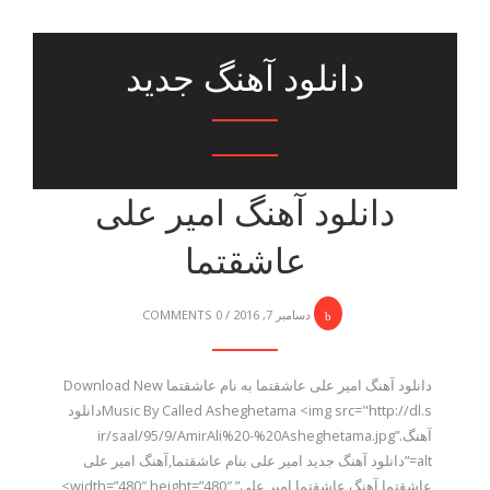
دانلود آهنگ جدید
دانلود آهنگ امیر علی
عاشقتما
دسامبر 7, 2016
/
0 COMMENTS
دانلود آهنگ امیر علی عاشقتما به نام عاشقتما Download New
Music By Called Asheghetama <img src="http://dl.sدانلود
آهنگ.ir/saal/95/9/AmirAli%20-%20Asheghetama.jpg”
alt=”دانلود آهنگ جدید امیر علی بنام عاشقتما,آهنگ امیر علی
عاشقتما,آهنگ عاشقتما امیر علی” width=”480″ height=”480″>