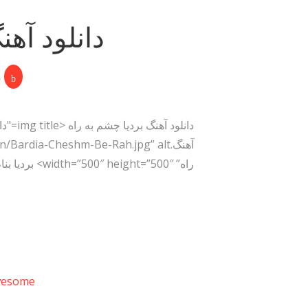
دانلود آهن
م
راه” width=”500″ height=”500″> بردیا بنام چشم به راه با بالاترین کیفیت – Cheshm Be Rah ترانه…
wesome