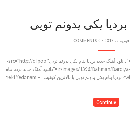
بردیا یکی یدونم تویی
فوریه 7, 2018
/
0 COMMENTS
دانلود آهنگ بردیا یکی یدونم تویی <img title="دانلود آهنگ جدید بردیا بنام یکی یدونم تویی" src="http://dl.pop-
دانلود آهنگ.ir/images/1396/Bahman/Bardiya-Yeki-Yedonam-Toee.jpg” alt=”دانلود آهنگ جدید بردیا بنام
یکی یدونم تویی” width=”500″ height=”500″> بردیا بنام یکی یدونم تویی با بالاترین کیفیت – Yeki Yedonam
Continue