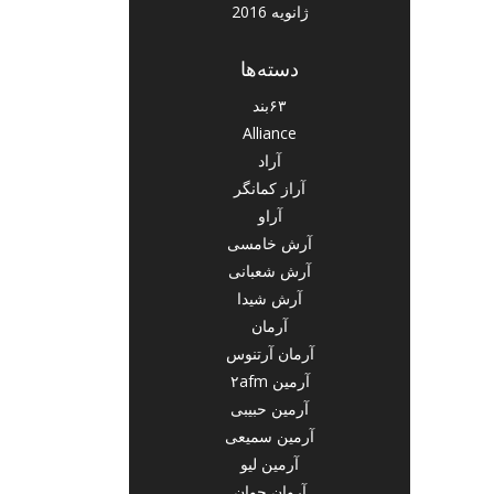
ژانویه 2016
دسته‌ها
۶۳بند
Alliance
آراد
آراز کمانگر
آراو
آرش خامسی
آرش شعبانی
آرش شیدا
آرمان
آرمان آرتنوس
آرمین ۲afm
آرمین حبیبی
آرمین سمیعی
آرمین لیو
آروان جوان