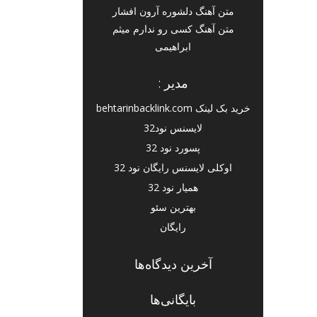
متن آهنگ دلشوره آرون افشار
متن آهنگ کسی رو ندارم میثم
ابراهیمی
مدیر :
خرید بک لینک behtarinbacklink.com
لایسنس نود32
پسورد نود 32
اوکلی لایسنس رایگان نود 32
همیار نود 32
بهترین سئو
رایگان
آخرین دیدگاه‌ها
بایگانی‌ها