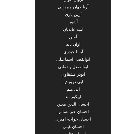
آریا جهان میرزایی
آرین یاری
آشور
آمید عابدیان
آمین
آوان باند
آیسا حیدری
ابوالفضل اسماعیلی
ابوالفضل رحمانی
ابوذر قشقاوی
ابی درویش
ابی هیم
اپیکور بند
احسان الدین معین
احسان حق شناس
احسان خواجه امیری
احسان غیبی
احسان فتاح پور