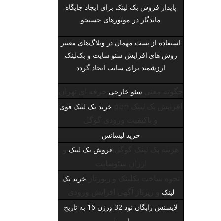
پایدار
فروش بک لینک
برای ایجاد جایگاه
ماندگار در موتورهای جستجو
استفاده از پست مهمان در وبلاگ‌های معتبر
روش های افزایش سئو سایت
و بک‌لینک
ارزشمند برای سایت ایجاد گردد
چگونه معنی
حرفه ای تهران
سئو خارجی
افزایش بک لینک pbn
خرید بک لینک قوی
و باکیفیت ورودی گوگل
خرید لیسانس
هزینه بک لینک گوگل
و
فروش بک لینک
ارزان سئوسایت
نحوه ساخت بکلینک و رپورتاژ
خرید بک
و رپرتاژ آگهی افزایش ورودی
لینک
لایسنس رایگان نود 32 ورژن 16 به تاریخ
امروز