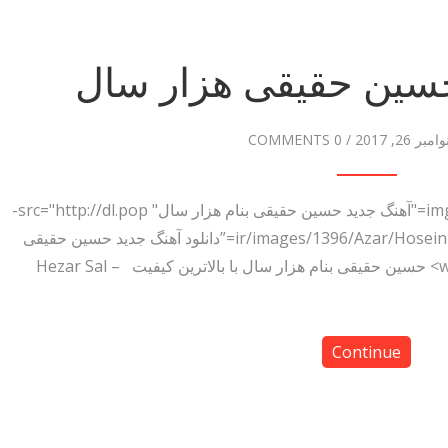
حسین حقیقی هزار سال
وامبر 26, 2017
/
0 COMMENTS
دانلود آهنگ حسین حقیقی هزار سال <img title="آهنگ جدید حسین حقیقی بنام هزار سال" src="http://dl.pop-
دانلود آهنگ.ir/images/1396/Azar/Hosein-Haghighi-Hezar-Sal.jpg” alt=”دانلود آهنگ جدید حسین حقیقی
بنام هزار سال” width=”481″ height=”500″> حسین حقیقی بنام هزار سال با بالاترین کیفیت – Hezar Sal
Continue