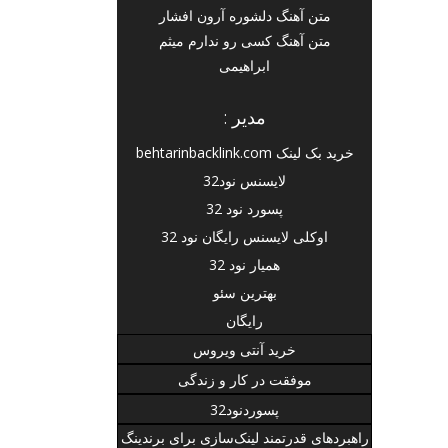
متن آهنگ دلشوره آرون افشار
متن آهنگ کسی رو ندارم میثم
ابراهیمی
مدیر :
خرید بک لینک behtarinbacklink.com
لایسنس نود32
پسورد نود 32
اوکلی لایسنس رایگان نود 32
همیار نود 32
بهترین سئو
رایگان
خرید آنتی ویروس
موفقت در کار و زندگی
پسوردنود32
راهبردهای قدرتمند لینک‌سازی برای برندینگ