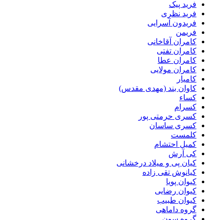
فرید پیک
فرید نظری
فریدون آسرایی
فریمن
کامران آقاخانی
کامران تفتی
کامران عطا
کامران مولایی
کامیار
کاوان بند (مهدی مقدس)
کساء
کسرام
کسری حرمتی پور
کسری ساسان
کلمست
کمیل احتشام
کی آرش
کیان پی و میلاد درخشانی
کیانوش تقی زاده
کیوان پویا
کیوان رضایی
کیوان طبیب
گروه داماهی
گروه سون