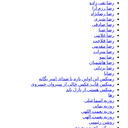
رضا تقی زاده
رضا رزم آرا
رضا رضانژاد
رضا شیری
رضا صادقی
رضا ضیا
رضا غلامی
رضا فلاحت
رضا مقدمی
رضا میراب
رضا نمو
رضا هاشمیان
رضا یزدانی
رضایا
رمیکس این اولین باره با صدای امیر یگانه
رمیکس قاب عکس خالی از سیروان خسروی
رمیکس هستی از پازل باند
رها
روزبه اسماعیلی
روزبه بمانی
روزبه نعمت اللهی
روزبه نعمت الهی
روشن رئیسی
ریمیکس احمد سعیدی