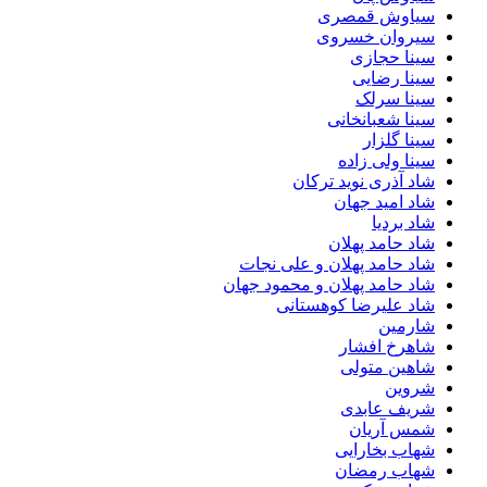
سیاوش قمصری
سیروان خسروی
سینا حجازی
سینا رضایی
سینا سرلک
سینا شعبانخانی
سینا گلزار
سینا ولی زاده
شاد آذری نوید ترکان
شاد امید جهان
شاد بردیا
شاد حامد پهلان
شاد حامد پهلان و علی نجات
شاد حامد پهلان و محمود جهان
شاد علیرضا کوهستانی
شارمین
شاهرخ افشار
شاهین متولی
شروین
شریف عابدی
شمس آریان
شهاب بخارایی
شهاب رمضان