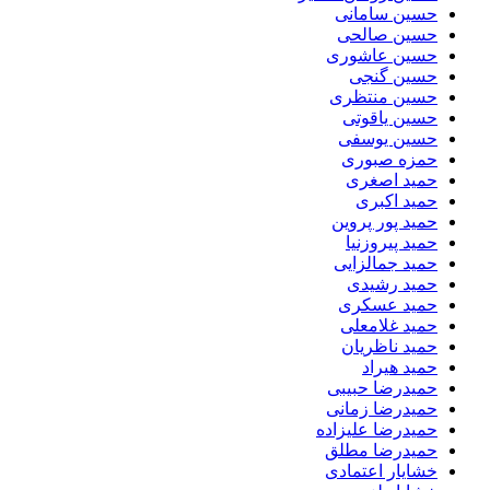
حسین سامانی
حسین صالحی
حسین عاشوری
حسین گنجی
حسین منتظری
حسین یاقوتی
حسین یوسفی
حمزه صبوری
حمید اصغری
حمید اکبری
حمید پور پروین
حمید پیروزنیا
حمید جمالزایی
حمید رشیدی
حمید عسکری
حمید غلامعلی
حمید ناظریان
حمید هیراد
حمیدرضا حبیبی
حمیدرضا زمانی
حمیدرضا علیزاده
حمیدرضا مطلق
خشایار اعتمادی