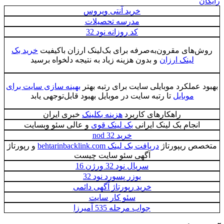
رایگان
خرید آنتی ویروس
مدرسه تحصیلات
کد روزانه نود 32
روش‌های مقرون‌به‌صرفه برای بک‌لینک ارزان باکیفیت
خرید بک
لینک ارزان
و بدون هزینه زیاد به نتیجه دلخواه برسید
بهبود عملکرد موبایلی سایت برای رتبه بهتر
بهینه سازی سایت برای
موبایل
تا رتبه سایت در موبایل بهبود قابل‌توجهی یابد
راهکارهای کاربرد
هزینه بکلینک
خبری ایران
انجام بک لینک ایرانی
بک لینک قوی
و عالی سئو وبسایت
خرید nod 32
متخصص ریپورتاژ
دریافت بک لینک behtarinbacklink.com
و رپورتاژ
آگهی سئو سایت چیست
سریال نود 32 ورژن 16
یوزر پسورد نود 32
خرید رپورتاژ آگهی دائمی
سئو کار سایت
جواب مرحله 535 آمیرزا