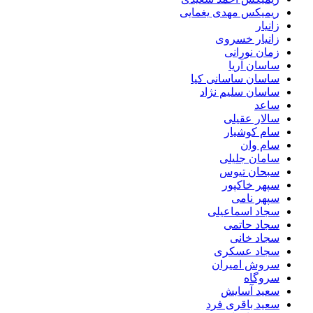
ریمیکس مهدی یغمایی
زانیار
زانیار خسروی
زمان نورانی
ساسان آریا
ساسان ساسانی کیا
ساسان سلیم نژاد
ساعد
سالار عقیلی
سام کوشیار
سام وان
سامان جلیلی
سبحان تیوس
سپهر خاکپور
سپهر نامی
سجاد اسماعیلی
سجاد حاتمی
سجاد خانی
سجاد عسکری
سروش امیران
سروگاه
سعید آسایش
سعید باقری فرد