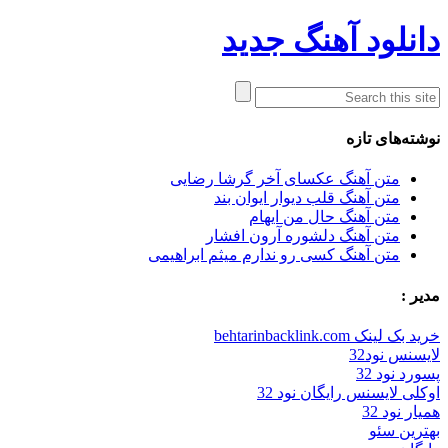
دانلود آهنگ جدید
نوشته‌های تازه
متن آهنگ عکسای آخر گرشا رضایی
متن آهنگ قلب دیوار ایوان بند
متن آهنگ حال من ایهام
متن آهنگ دلشوره آرون افشار
متن آهنگ کسی رو ندارم میثم ابراهیمی
مدیر :
خرید بک لینک behtarinbacklink.com
لایسنس نود32
پسورد نود 32
اوکلی لایسنس رایگان نود 32
همیار نود 32
بهترین سئو