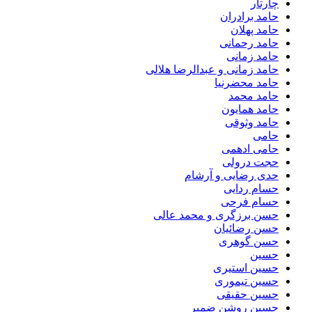
چارتار
حامد برادران
حامد پهلان
حامد رحمانی
حامد زمانی
حامد زمانی و عبدالرضا هلالی
حامد محضرنیا
حامد محمد
حامد همایون
حامد وثوقی
حامی
حامی ادهمی
حجت درولی
حدی رضایی و آرشام
حسام ردایی
حسام فرحی
حسن برزگری و محمد عالی
حسن رضائیان
حسن گوهری
حسین
حسین استیری
حسین تیموری
حسین حقیقی
حسین روشن ضمیر