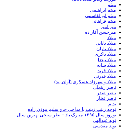
میثم
میثم ابراهیمی
میثم ابوالقاسمی
میثم فراهانی
میر امیر
میرحسن آقازاده
میلاد
میلاد بابایی
میلاد باران
میلاد باکری
میلاد بیضا
میلاد سایه
میلاد فربد
​میلاد قدرتی
میلاد و مهرزاد عسکری (آوان بند)
ناصر زینعلی
ناصر صدر
ناصر فخار
ندیم
نوحه زینب زینب با مداحی حاج سلیم موذن زاده
نوروز سال ۱۳۹۵ مبارک باد + نظر سنجی بهترین سال
نوید عبدالهی
نوید مقدسی