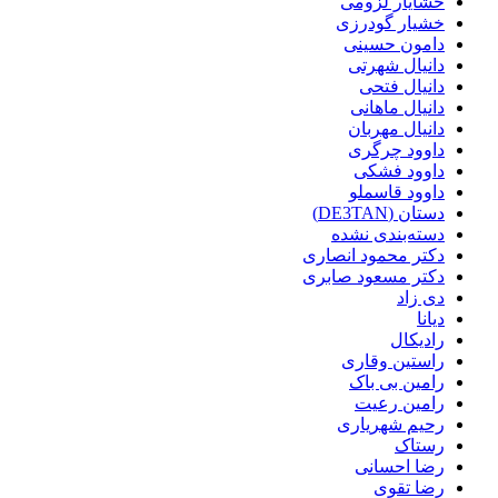
خشایار لزومی
خشیار گودرزی
دامون حسینی
دانیال شهرتی
دانیال فتحی
دانیال ماهانی
دانیال مهربان
داوود چرگری
داوود فشکی
داوود قاسملو
دستان (DE3TAN)
دسته‌بندی نشده
دکتر محمود انصاری
دکتر مسعود صابری
دی زاد
دیانا
رادیکال
راستین وقاری
رامین بی باک
رامین رعیت
رحیم شهریاری
رستاک
رضا احسانی
رضا تقوی