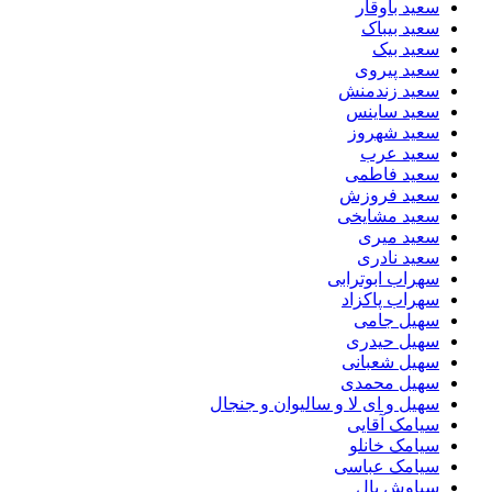
سعید باوقار
سعید بیباک
سعید بیک
سعید پیروی
سعید زندمنش
سعید ساینس
سعید شهروز
سعید عرب
سعید فاطمی
سعید فروزش
سعید مشایخی
سعید میری
سعید نادری
سهراب ابوترابی
سهراب پاکزاد
سهیل جامی
سهیل حیدری
سهیل شعبانی
سهیل محمدی
سهیل و ای لا و سالیوان و جنجال
سیامک آقایی
سیامک خانلو
سیامک عباسی
سیاوش پال