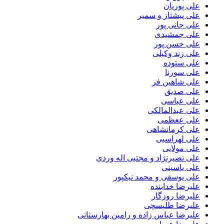
علی پوریان
علی پیشتاز و سمیر
علی جانی پور
علی جمشیدی
علی حسن پور
علی زند وکیلی
علی ستوده
علی سورنا
علی شاهین فر
علی صدیق
علی عباسی
علی عبدالمالکی
علی ععظمی
علی کرمانشاهی
علی لهراسبی
علی مولایی
علی نصیرنژاد و مجتبی اله وردی
علی یاسینی
علی یوسفی و محمد نیکپور
علیرضا خدابنده
علیرضا روزگار
علیرضا طلیسچی
علیرضا عباس زاده و رامین بهارستانی