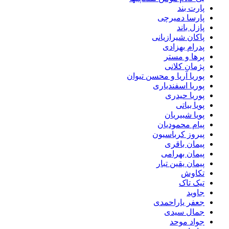
پارت بند
پارسا دمیرچی
پازل باند
پاکان شیرازیانی
پدرام بهزادی
پرها و مستر
پژمان کلانی
پوریا آریا و محسن تیوان
پوریا اسفندیاری
پوریا حیدری
پویا بیاتی
پویا شبیریان
پیام محمودیان
پیروز کرباسیون
پیمان باقری
پیمان بهرامی
پیمان یقین تبار
تکاوش
تیک تاک
جاوید
جعفر یاراحمدی
جمال سیدی
جواد موحد