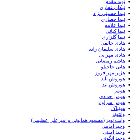
نوید مقدم
نیکان غفاری
نیما حسینی نژاد
نیما حصاری
نیما علامه
نیما کیانی
نیما گلزاری
هادی خالقی
هادی سلیمان زاده
هادی مهرابی
هاشم رمضانی
هانی حاجیلو
هژیر مهرافروز
هوروش باند
هوروش بند
هومر
هومن حدادی
هومن سزاوار
هونیاک
وانتونز
وایت نویز (مسعود همایونی و امیرعلی عظیمی)
وحید امامی
وحید امینی
وحید انگوتی