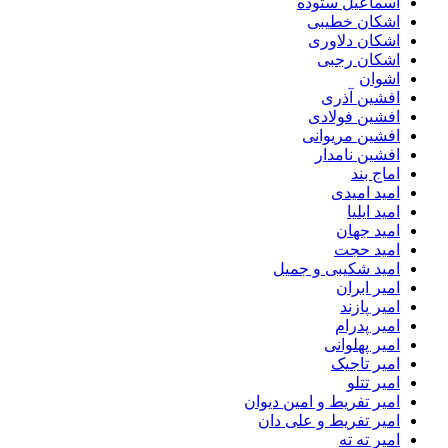
اسماعیل ستوده
اشکان خطیبی
اشکان دلاوری
اشکان رجبی
اشوان
افشین آذری
افشین فولادی
افشین مریوانی
افشین نامدار
اماج بند
امید امیدی
امید ایلیا
امید جهان
امید حجت
امید شکیبی و جمیل
امیر ابران
امیر پازند
امیر پدرام
امیر پهلوانی
امیر تاجیک
امیر تتلو
امیر تفریط و امین دیوان
امیر تفریط و علی دان
امیر ته ته