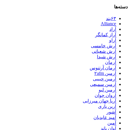
دسته‌ها
۶۳بند
Alliance
آراد
آراز کمانگر
آراو
آرش خامسی
آرش شعبانی
آرش شیدا
آرمان
آرمان آرتنوس
آرمین ۲afm
آرمین حبیبی
آرمین سمیعی
آرمین لیو
آروان جوان
آریا جهان میرزایی
آرین یاری
آشور
آمید عابدیان
آمین
آوان باند