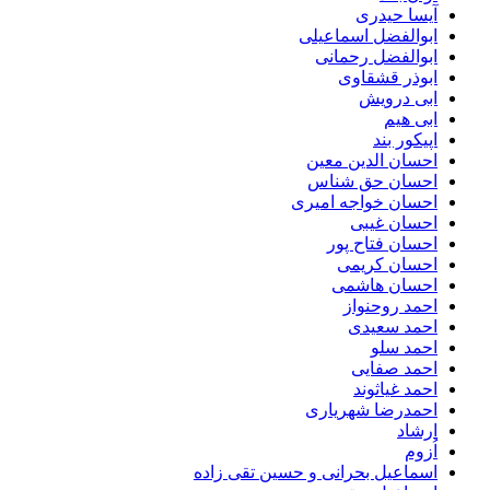
آیسا حیدری
ابوالفضل اسماعیلی
ابوالفضل رحمانی
ابوذر قشقاوی
ابی درویش
ابی هیم
اپیکور بند
احسان الدین معین
احسان حق شناس
احسان خواجه امیری
احسان غیبی
احسان فتاح پور
احسان کریمی
احسان هاشمی
احمد روحنواز
احمد سعیدی
احمد سلو
احمد صفایی
احمد غیاثوند
احمدرضا شهریاری
ارشاد
اُزوم
اسماعیل بحرانی و حسین تقی زاده