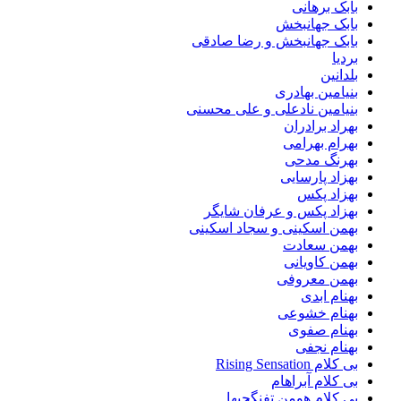
بابک برهانی
بابک جهانبخش
بابک جهانبخش و رضا صادقی
بردیا
بلدانین
بنیامین بهادری
بنیامین نادعلی و علی محسنی
بهراد برادران
بهرام بهرامی
بهرنگ مدحی
بهزاد پارسایی
بهزاد پکس
بهزاد پکس و عرفان شایگر
بهمن اسکینی و سجاد اسکینی
بهمن سعادت
بهمن کاویانی
بهمن معروفی
بهنام ابدی
بهنام خشوعی
بهنام صفوی
بهنام نجفی
بی کلام Rising Sensation
بی کلام آبراهام
بی کلام هومن تفنگچیها