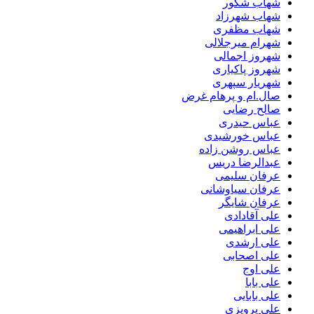
شهاب شکور
شهاب شهرزاد
شهاب مظفری
شهرام میرجلالی
شهروز اجمالی
شهروز پاکیاری
شهریار سپهری
صال.ام و پرهام غرض
صالح رضایی
عباس حیدری
عباس خورشیدی
عباس روشن زاده
عبدالرضا دریس
عرفان سلیمی
عرفان سیاوشانی
عرفان شایگر
علی آقادادی
علی ابراهیمی
علی ارشدی
علی اصحابی
علی اوج
علی بابا
علی بابایی
علی پرویزی