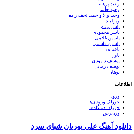
وحید پرهام
وحید حامد
وحید والا و حمید نجف زاده
ویرا بند
یاسر بینام
یاسر محمودی
یاسین غلامی
یاسین قاسمی
یافیا ۱۸
یاور
یوسف داوودی
یوسف زمانی
یوهان
اطلاعات
ورود
خوراک ورودی‌ها
خوراک دیدگاه‌ها
وردپرس
دانلود آهنگ علی پوریان شبای سرد