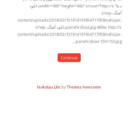
دعا” width=”480″ height=”480″ srcset=”http://sدانلود
آهنگ.ir/wp-
content/uploads/2018/02/151914197454717958mahzyar-
panahi-doaa.jpg 480w, http://sدانلود آهنگ.ir/wp-
content/uploads/2018/02/151914197454717958mahzyar-
panahi-doaa-150×150.jpg…
Continue
Krakatau Lite
by
Themes Awesome