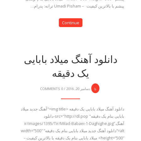
پیشم با بالاترین کیفیت – Umadi Pisham ترانه: پدرام…
Continue
دانلود آهنگ میلاد بابایی
یک دقیقه
دسامبر 20, 2016
/
0 COMMENTS
دانلود آهنگ میلاد بابایی یک دقیقه <img title="آهنگ جدید میلاد
بابایی بنام یک دقیقه" src="http://dl.pop-دانلود
آهنگ.ir/images/1395/Tir/Milad-Babaei-1-Daghighe.jpg”
alt=”دانلود آهنگ جدید میلاد بابایی بنام یک دقیقه” width=”500″
height=”500″> میلاد بابایی بنام یک دقیقه با بالاترین کیفیت –