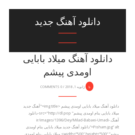
دانلود آهنگ جدید
دانلود آهنگ میلاد بابایی
اومدی پیشم
ژانویه 1, 2018
/
0 COMMENTS
دانلود آهنگ میلاد بابایی اومدی پیشم <img title="آهنگ جدید
میلاد بابایی بنام اومدی پیشم" src="http://dl.pop-دانلود
آهنگ.ir/images/1396/Dey/Milad-Babaei-Umadi-
Pisham.jpg” alt=”دانلود آهنگ جدید میلاد بابایی بنام اومدی
پیشم” width=”500″ height=”500″> میلاد بابایی بنام اومدی