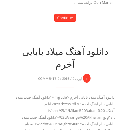
Oon Manam ترانه: نیما…
Continue
دانلود آهنگ میلاد بابایی
آخرم
آوریل 10, 2016
/
0 COMMENTS
دانلود آهنگ میلاد بابایی آخرم <img title="دانلود آهنگ جدید میلاد
بابایی بنام آهنگ آخرم" src="http://dl.sدانلود
آهنگ.ir/saal/95/1/Milad%20Babaei%20-
%20Ahange%20Akharam.jpg” alt=”دانلود آهنگ جدید میلاد
بابایی بنام آهنگ آخرم” width=”480″ height=”480″> به نام