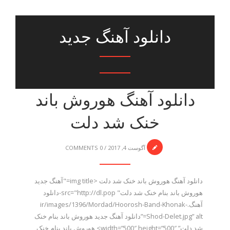
دانلود آهنگ جدید
دانلود آهنگ هوروش باند
خنک شد دلت
آگوست 4, 2017
/
0 COMMENTS
دانلود آهنگ هوروش باند خنک شد دلت <img title="آهنگ جدید
هوروش باند بنام خنک شد دلت" src="http://dl.pop-دانلود
آهنگ.ir/images/1396/Mordad/Hoorosh-Band-Khonak-
Shod-Delet.jpg” alt=”دانلود آهنگ جدید هوروش باند بنام خنک
شد دلت” width=”500″ height=”500″> هوروش باند بنام خنک