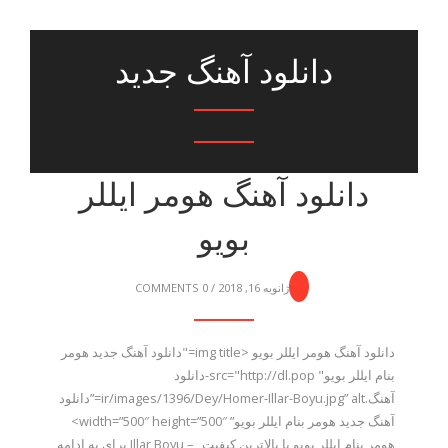
دانلود آهنگ جدید
دانلود آهنگ هومر ایللر
بویو
ژانویه 16, 2018
/
0 COMMENTS
دانلود آهنگ هومر ایللر بویو <img title="دانلود آهنگ جدید هومر
بنام ایللر بویو" src="http://dl.pop-دانلود
آهنگ.ir/images/1396/Dey/Homer-Illar-Boyu.jpg” alt=”دانلود
آهنگ جدید هومر بنام ایللر بویو” width=”500″ height=”500″>
هومر بنام ایللر بویو با بالاترین کیفیت – Illar Boyu برای به ادامه