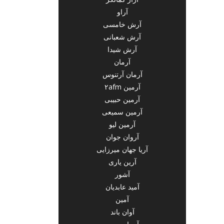
آراو
آرش خامسی
آرش شعبانی
آرش شیدا
آرمان
آرمان آرتنوس
آرمین ۲afm
آرمین حبیبی
آرمین سمیعی
آرمین لیو
آروان جوان
آریا جهان میرزایی
آرین یاری
آشور
آمید عابدیان
آمین
آوان باند