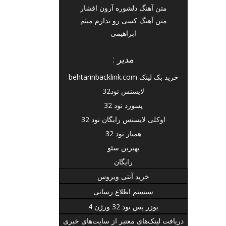
متن آهنگ دلشوره آرون افشار
متن آهنگ کسی رو ندارم میثم
ابراهیمی
مدیر :
خرید بک لینک behtarinbacklink.com
لایسنس نود32
پسورد نود 32
اوکلی لایسنس رایگان نود 32
همیار نود 32
بهترین سئو
رایگان
خرید آنتی ویروس
سیستم اطلاع رسانی
یوزر پس نود 32 ورژن 4
دریافت لینک‌های معتبر از سایت‌های خبری