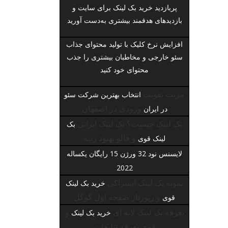
پربازدید
خرید بک لینک برای سایت
و
بازدیدهای هدفمند بیشتری به‌دست آورید
افزایش نرخ کلیک با تولید محتوای جذاب
سئو خارجی
و مخاطبان بیشتری را جذب
محتوای خود کنید
مزیت تقویت
انتخاب بهترین شرکت سئو
ورودی در اصفهان
در ایران
بک لینک چیست؟ بک لینک ایرانی
بک
و فالو بهبود رتبه
لینک قوی
لایسنس نود 32 ورژن 15 رایگان یکساله
2022
نمونه بک لینک اشتراکی
خرید بک لینک
و رپورتاژ صفحه اول گوگل
قوی
تعرفه بک لینک لایه ای
و
خرید بک لینک
قوی تعرفه تبلیغات