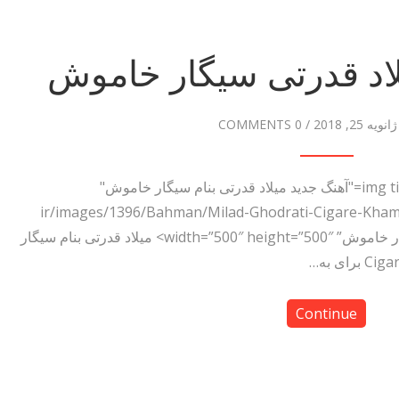
یلاد قدرتی سیگار خاموش
ژانویه 25, 2018
/
0 COMMENTS
دانلود آهنگ ​میلاد قدرتی سیگار خاموش <img title="آهنگ جدید ​میلاد قدرتی بنام سیگار خاموش"
src=-دانلود آهنگ.ir/images/1396/Bahman/Milad-Ghodrati-Cigare-Khamoush.jpg”
alt=”دانلود آهنگ جدید ​میلاد قدرتی بنام سیگار خاموش” width=”500″ height=”500″> ​میلاد قدرتی بنام سیگار
Continue