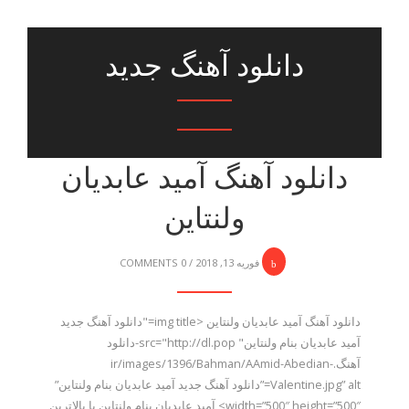
دانلود آهنگ جدید
دانلود آهنگ آمید عابدیان
ولنتاین
فوریه 13, 2018
/
0 COMMENTS
دانلود آهنگ آمید عابدیان ولنتاین <img title="دانلود آهنگ جدید
آمید عابدیان بنام ولنتاین" src="http://dl.pop-دانلود
آهنگ.ir/images/1396/Bahman/AAmid-Abedian-
Valentine.jpg” alt=”دانلود آهنگ جدید آمید عابدیان بنام ولنتاین”
width=”500″ height=”500″> آمید عابدیان بنام ولنتاین با بالاترین