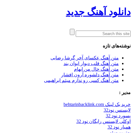
دانلود آهنگ جدید
نوشته‌های تازه
متن آهنگ عکسای آخر گرشا رضایی
متن آهنگ قلب دیوار ایوان بند
متن آهنگ حال من ایهام
متن آهنگ دلشوره آرون افشار
متن آهنگ کسی رو ندارم میثم ابراهیمی
مدیر :
خرید بک لینک behtarinbacklink.com
لایسنس نود32
پسورد نود 32
اوکلی لایسنس رایگان نود 32
همیار نود 32
بهترین سئو