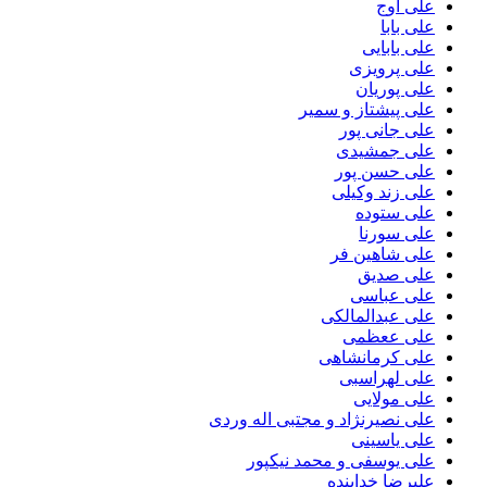
علی اوج
علی بابا
علی بابایی
علی پرویزی
علی پوریان
علی پیشتاز و سمیر
علی جانی پور
علی جمشیدی
علی حسن پور
علی زند وکیلی
علی ستوده
علی سورنا
علی شاهین فر
علی صدیق
علی عباسی
علی عبدالمالکی
علی ععظمی
علی کرمانشاهی
علی لهراسبی
علی مولایی
علی نصیرنژاد و مجتبی اله وردی
علی یاسینی
علی یوسفی و محمد نیکپور
علیرضا خدابنده