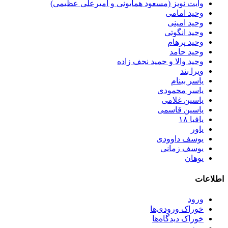
وایت نویز (مسعود همایونی و امیرعلی عظیمی)
وحید امامی
وحید امینی
وحید انگوتی
وحید پرهام
وحید حامد
وحید والا و حمید نجف زاده
ویرا بند
یاسر بینام
یاسر محمودی
یاسین غلامی
یاسین قاسمی
یافیا ۱۸
یاور
یوسف داوودی
یوسف زمانی
یوهان
اطلاعات
ورود
خوراک ورودی‌ها
خوراک دیدگاه‌ها