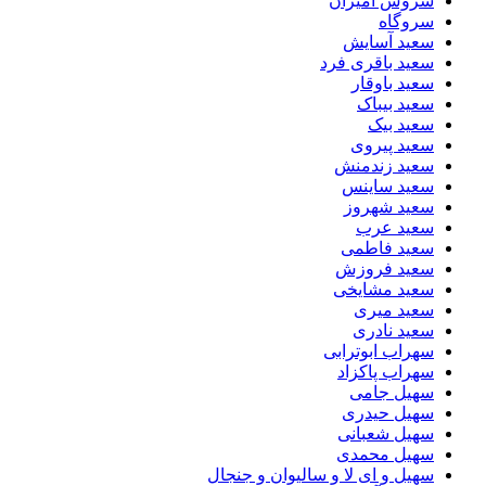
سروش امیران
سروگاه
سعید آسایش
سعید باقری فرد
سعید باوقار
سعید بیباک
سعید بیک
سعید پیروی
سعید زندمنش
سعید ساینس
سعید شهروز
سعید عرب
سعید فاطمی
سعید فروزش
سعید مشایخی
سعید میری
سعید نادری
سهراب ابوترابی
سهراب پاکزاد
سهیل جامی
سهیل حیدری
سهیل شعبانی
سهیل محمدی
سهیل و ای لا و سالیوان و جنجال