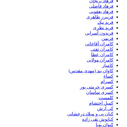
فرهاد برنجان
فرهاد فاضلی
فرهاد یعقوبی
فریبرز طاهری
فرید پیک
فرید نظری
فریدون آسرایی
فریمن
کامران آقاخانی
کامران تفتی
کامران عطا
کامران مولایی
کامیار
کاوان بند (مهدی مقدس)
کساء
کسرام
کسری حرمتی پور
کسری ساسان
کلمست
کمیل احتشام
کی آرش
کیان پی و میلاد درخشانی
کیانوش تقی زاده
کیوان پویا