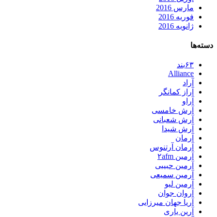
مارس 2016
فوریه 2016
ژانویه 2016
دسته‌ها
۶۳بند
Alliance
آراد
آراز کمانگر
آراو
آرش خامسی
آرش شعبانی
آرش شیدا
آرمان
آرمان آرتنوس
آرمین ۲afm
آرمین حبیبی
آرمین سمیعی
آرمین لیو
آروان جوان
آریا جهان میرزایی
آرین یاری