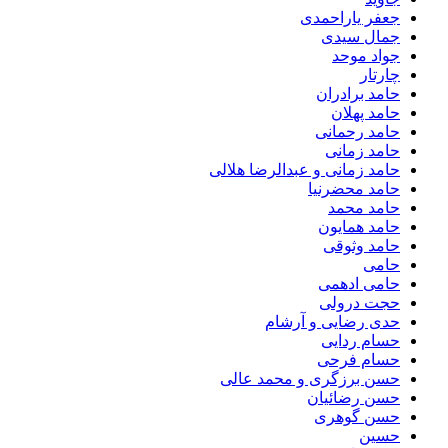
جعفر یاراحمدی
جمال سیدی
جواد موحد
چارتار
حامد برادران
حامد پهلان
حامد رحمانی
حامد زمانی
حامد زمانی و عبدالرضا هلالی
حامد محضرنیا
حامد محمد
حامد همایون
حامد وثوقی
حامی
حامی ادهمی
حجت درولی
حدی رضایی و آرشام
حسام ردایی
حسام فرحی
حسن برزگری و محمد عالی
حسن رضائیان
حسن گوهری
حسین