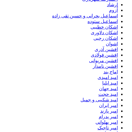
ارشاد
اُزوم
اسماعیل بحرانی و حسین تقی زاده
اسماعیل ستوده
اشکان خطیبی
اشکان دلاوری
اشکان رجبی
اشوان
افشین آذری
افشین فولادی
افشین مریوانی
افشین نامدار
اماج بند
امید امیدی
امید ایلیا
امید جهان
امید حجت
امید شکیبی و جمیل
امیر ابران
امیر پازند
امیر پدرام
امیر پهلوانی
امیر تاجیک