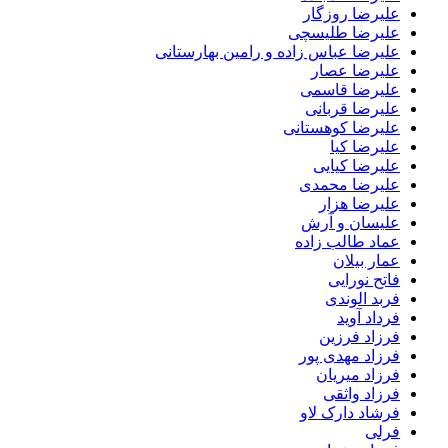
علیرضا روزگار
علیرضا طلیسچی
علیرضا عباس زاده و رامین بهارستانی
علیرضا عصار
علیرضا قاسمی
علیرضا قربانی
علیرضا کوهستانی
علیرضا کیا
علیرضا کیایی
علیرضا محمدی
علیرضا هزار
علیسان و آرش
عماد طالب زاده
عمار بیلان
فاتح نورایی
فربد الوندی
فرداد آوید
فرزاد فرزین
فرزاد مهدی پور
فرزاد میریان
فرزاد واثقی
فرشاد دارک لاو
فرلی