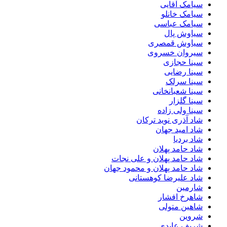
سیامک آقایی
سیامک خانلو
سیامک عباسی
سیاوش پال
سیاوش قمصری
سیروان خسروی
سینا حجازی
سینا رضایی
سینا سرلک
سینا شعبانخانی
سینا گلزار
سینا ولی زاده
شاد آذری نوید ترکان
شاد امید جهان
شاد بردیا
شاد حامد پهلان
شاد حامد پهلان و علی نجات
شاد حامد پهلان و محمود جهان
شاد علیرضا کوهستانی
شارمین
شاهرخ افشار
شاهین متولی
شروین
شریف عابدی