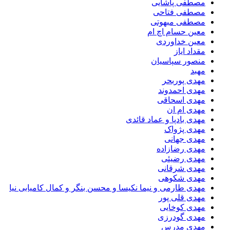
مصطفی پاشایی
مصطفی فتاحی
مصطفی مبهوتی
معین حسام اچ ام
معین خداوردی
مقداد ایاز
منصور سپاسیان
مهبد
مهدى پوربحر
مهدی احمدوند
مهدی اسحاقی
مهدی ام ان
مهدی بادپا و عماد قائدی
مهدی پژواک
مهدی جهانی
مهدی رضازاده
مهدی رضیئی
مهدی شرقانی
مهدی شکوهی
مهدی طارمی و نیما نکیسا و محسن بنگر و کمال کامیابی نیا
مهدی قلی پور
مهدی کوخایی
مهدی گودرزی
مهدی مدرس