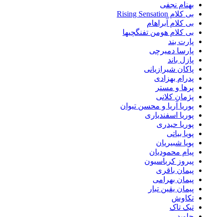
بهنام نجفی
بی کلام Rising Sensation
بی کلام آبراهام
بی کلام هومن تفنگچیها
پارت بند
پارسا دمیرچی
پازل باند
پاکان شیرازیانی
پدرام بهزادی
پرها و مستر
پژمان کلانی
پوریا آریا و محسن تیوان
پوریا اسفندیاری
پوریا حیدری
پویا بیاتی
پویا شبیریان
پیام محمودیان
پیروز کرباسیون
پیمان باقری
پیمان بهرامی
پیمان یقین تبار
تکاوش
تیک تاک
جاوید