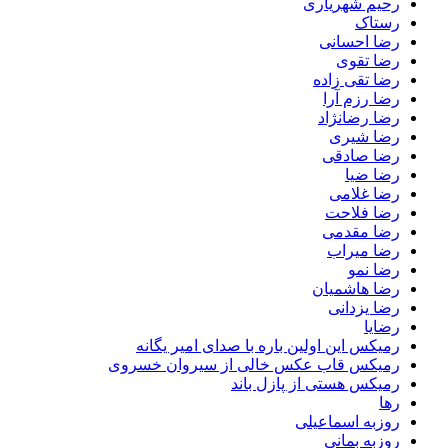
رحیم شهریاری
رستاک
رضا احسانی
رضا تقوی
رضا تقی زاده
رضا رزم آرا
رضا رضانژاد
رضا شیری
رضا صادقی
رضا ضیا
رضا غلامی
رضا فلاحت
رضا مقدمی
رضا میراب
رضا نمو
رضا هاشمیان
رضا یزدانی
رضایا
رمیکس این اولین باره با صدای امیر یگانه
رمیکس قاب عکس خالی از سیروان خسروی
رمیکس هستی از پازل باند
رها
روزبه اسماعیلی
روزبه بمانی