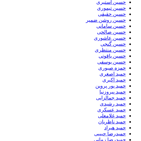
حسین استیری
حسین تیموری
حسین حقیقی
حسین روشن ضمیر
حسین سامانی
حسین صالحی
حسین عاشوری
حسین گنجی
حسین منتظری
حسین یاقوتی
حسین یوسفی
حمزه صبوری
حمید اصغری
حمید اکبری
حمید پور پروین
حمید پیروزنیا
حمید جمالزایی
حمید رشیدی
حمید عسکری
حمید غلامعلی
حمید ناظریان
حمید هیراد
حمیدرضا حبیبی
حمیدرضا زمانی