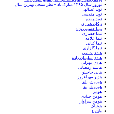
نوروز سال ۱۳۹۵ مبارک باد + نظر سنجی بهترین سال
نوید عبدالهی
نوید مقدسی
نوید مقدم
نیکان غفاری
نیما حسینی نژاد
نیما حصاری
نیما علامه
نیما کیانی
نیما گلزاری
هادی خالقی
هادی سلیمان زاده
هادی مهرابی
هاشم رمضانی
هانی حاجیلو
هژیر مهرافروز
هوروش باند
هوروش بند
هومر
هومن حدادی
هومن سزاوار
هونیاک
وانتونز