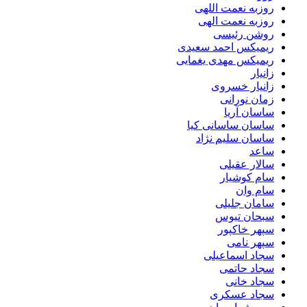
روزبه نعمت اللهی
روزبه نعمت الهی
روشن رئیسی
ریمیکس احمد سعیدی
ریمیکس مهدی یغمایی
زانیار
زانیار خسروی
زمان نورانی
ساسان آریا
ساسان ساسانی کیا
ساسان سلیم نژاد
ساعد
سالار عقیلی
سام کوشیار
سام وان
سامان جلیلی
سبحان تیوس
سپهر خاکپور
سپهر نامی
سجاد اسماعیلی
سجاد حاتمی
سجاد خانی
سجاد عسکری