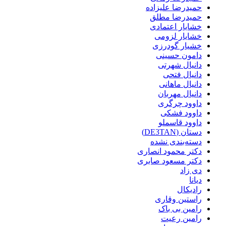
حمیدرضا علیزاده
حمیدرضا مطلق
خشایار اعتمادی
خشایار لزومی
خشیار گودرزی
دامون حسینی
دانیال شهرتی
دانیال فتحی
دانیال ماهانی
دانیال مهربان
داوود چرگری
داوود فشکی
داوود قاسملو
دستان (DE3TAN)
دسته‌بندی نشده
دکتر محمود انصاری
دکتر مسعود صابری
دی زاد
دیانا
رادیکال
راستین وقاری
رامین بی باک
رامین رعیت