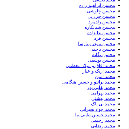
محسن ابراهیم زاده
محسن چاوشی
محسن حردانی
محسن رادمرد
محسن شبانکاره
محسن علیزاده
محسن فرد
محسن مون و پارسا
محسن یاحقی
محسن یگانه
محسن یوسفی
محمد آفاق و میلاد معظمی
محمد اریک و عیار
محمد امین
محمد براتلو و حسین هنگامی
محمد بقایی پور
محمد بهرامی
محمد بهشتی
محمد بی باک
محمد جواد بحیرایی
محمد حسین طیبی نیا
محمد رحیمی
محمد رضایی