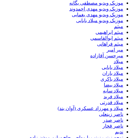
موزیک ویدیو مصطفی یگانه
موزیک ویدیو مهدی احمدوند
موزیک ویدیو مهدی یغمایی
موزیک ویدیو میلاد بابایی
میثم
میثم ابراهیمی
میثم ابوالقاسمی
میثم فراهانی
میر امیر
میرحسن آقازاده
میلاد
میلاد بابایی
میلاد باران
میلاد باکری
میلاد بیضا
میلاد سایه
میلاد فربد
​میلاد قدرتی
میلاد و مهرزاد عسکری (آوان بند)
ناصر زینعلی
ناصر صدر
ناصر فخار
ندیم
نوحه زینب زینب با مداحی حاج سلیم موذن زاده