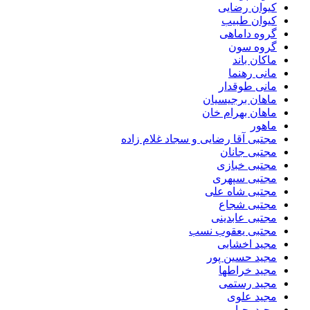
کیوان رضایی
کیوان طبیب
گروه داماهی
گروه سون
ماکان باند
مانی رهنما
مانی طوقدار
ماهان برجیسیان
ماهان بهرام خان
ماهور
مجتبی آقا رضایی و سجاد غلام زاده
مجتبی جانان
مجتبی خبازی
مجتبی سپهری
مجتبی شاه علی
مجتبی شجاع
مجتبی عابدینی
مجتبی یعقوب نسب
مجید اخشابی
مجید حسین پور
مجید خراطها
مجید رستمی
مجید علوی
مجید یحیایی