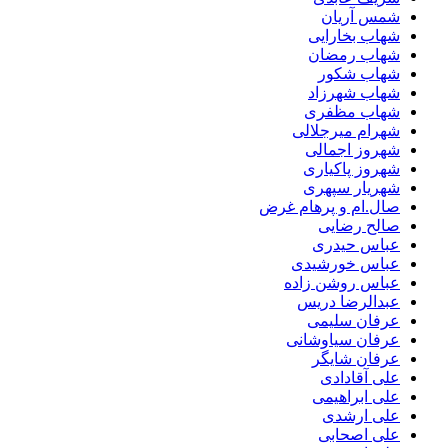
شمس آریان
شهاب بخارایی
شهاب رمضان
شهاب شکور
شهاب شهرزاد
شهاب مظفری
شهرام میرجلالی
شهروز اجمالی
شهروز پاکیاری
شهریار سپهری
صال.ام و پرهام غرض
صالح رضایی
عباس حیدری
عباس خورشیدی
عباس روشن زاده
عبدالرضا دریس
عرفان سلیمی
عرفان سیاوشانی
عرفان شایگر
علی آقادادی
علی ابراهیمی
علی ارشدی
علی اصحابی