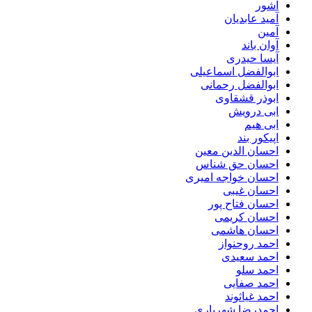
آشور
آمید عابدیان
آمین
آوان باند
آیسا حیدری
ابوالفضل اسماعیلی
ابوالفضل رحمانی
ابوذر قشقاوی
ابی درویش
ابی هیم
اپیکور بند
احسان الدین معین
احسان حق شناس
احسان خواجه امیری
احسان غیبی
احسان فتاح پور
احسان کریمی
احسان هاشمی
احمد روحنواز
احمد سعیدی
احمد سلو
احمد صفایی
احمد غیاثوند
احمدرضا شهریاری