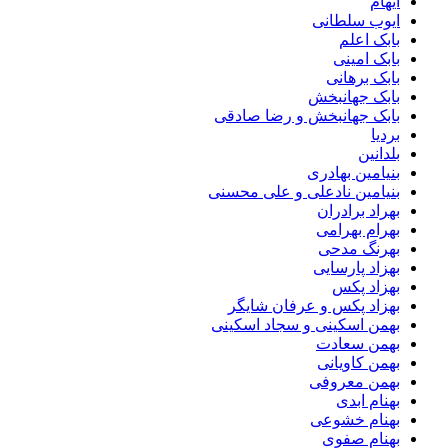
ایهام
ایوب سلطانی
بابک اعلم
بابک امینی
بابک برهانی
بابک جهانبخش
بابک جهانبخش و رضا صادقی
بردیا
بلدانین
بنیامین بهادری
بنیامین نادعلی و علی محسنی
بهراد برادران
بهرام بهرامی
بهرنگ مدحی
بهزاد پارسایی
بهزاد پکس
بهزاد پکس و عرفان شایگر
بهمن اسکینی و سجاد اسکینی
بهمن سعادت
بهمن کاویانی
بهمن معروفی
بهنام ابدی
بهنام خشوعی
بهنام صفوی