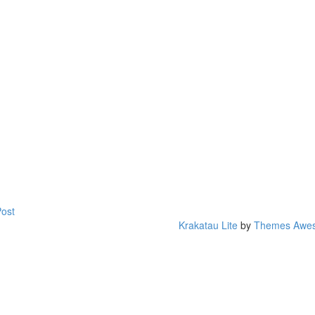
Post
Krakatau Lite
by
Themes Awe