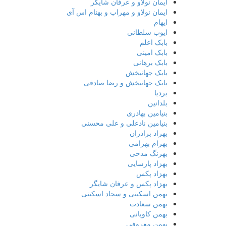
ایمان نولاو و عرفان شایگر
ایمان نولاو و مهراب و بهنام اس آی
ایهام
ایوب سلطانی
بابک اعلم
بابک امینی
بابک برهانی
بابک جهانبخش
بابک جهانبخش و رضا صادقی
بردیا
بلدانین
بنیامین بهادری
بنیامین نادعلی و علی محسنی
بهراد برادران
بهرام بهرامی
بهرنگ مدحی
بهزاد پارسایی
بهزاد پکس
بهزاد پکس و عرفان شایگر
بهمن اسکینی و سجاد اسکینی
بهمن سعادت
بهمن کاویانی
بهمن معروفی