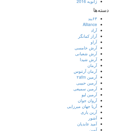
ژانویه 2016
دسته‌ها
۶۳بند
Alliance
آراد
آراز کمانگر
آراو
آرش خامسی
آرش شعبانی
آرش شیدا
آرمان
آرمان آرتنوس
آرمین ۲afm
آرمین حبیبی
آرمین سمیعی
آرمین لیو
آروان جوان
آریا جهان میرزایی
آرین یاری
آشور
آمید عابدیان
آمین