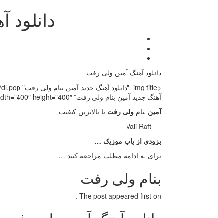
دانلود 
دانلود آهنگ آمین ولی رفت
<img title="دانلود آهنگ جدید آمین بنام ولی رفت" src="http://dl.pop-
آهنگ جدید آمین بنام ولی رفت” width=”400″ height=”400″>
آمین
بنام
ولی رفت
با بالاترین کیفیت
– Vali Raft
بزودی از پاپ موزیک …
برای به ادامه مطلب مراجعه کنید …
بنام ولی رفت
The post appeared first on .