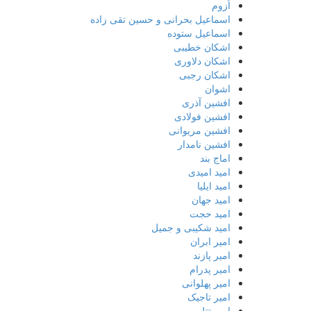
اُزوم
اسماعیل بحرانی و حسین تقی زاده
اسماعیل ستوده
اشکان خطیبی
اشکان دلاوری
اشکان رجبی
اشوان
افشین آذری
افشین فولادی
افشین مریوانی
افشین نامدار
اماج بند
امید امیدی
امید ایلیا
امید جهان
امید حجت
امید شکیبی و جمیل
امیر ابران
امیر پازند
امیر پدرام
امیر پهلوانی
امیر تاجیک
امیر تتلو