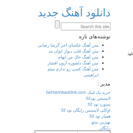
دانلود آهنگ جدید
نوشته‌های تازه
متن آهنگ عکسای آخر گرشا رضایی
متن آهنگ قلب دیوار ایوان بند
ir/images/139=”دانلود
متن آهنگ حال من ایهام
متن آهنگ دلشوره آرون افشار
متن آهنگ کسی رو ندارم میثم
ابراهیمی
مدیر :
خرید بک لینک behtarinbacklink.com
لایسنس نود32
پسورد نود 32
اوکلی لایسنس رایگان نود 32
همیار نود 32
بهترین سئو
رایگان