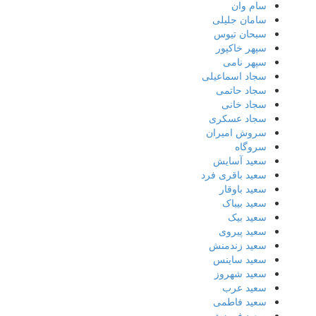
سام وان
سامان جلیلی
سبحان تیوس
سپهر خاکپور
سپهر نامی
سجاد اسماعیلی
سجاد حاتمی
سجاد خانی
سجاد عسکری
سروش امیران
سروگاه
سعید آسایش
سعید باقری فرد
سعید باوقار
سعید بیباک
سعید بیک
سعید پیروی
سعید زندمنش
سعید ساینس
سعید شهروز
سعید عرب
سعید فاطمی
سعید فروزش