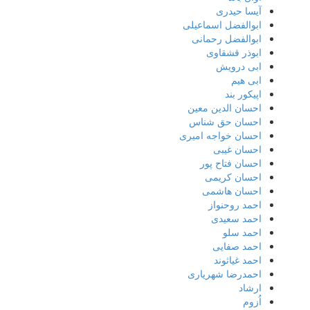
آیسا حیدری
ابوالفضل اسماعیلی
ابوالفضل رحمانی
ابوذر قشقاوی
ابی درویش
ابی هیم
اپیکور بند
احسان الدین معین
احسان حق شناس
احسان خواجه امیری
احسان غیبی
احسان فتاح پور
احسان کریمی
احسان هاشمی
احمد روحنواز
احمد سعیدی
احمد سلو
احمد صفایی
احمد غیاثوند
احمدرضا شهریاری
ارشاد
اُزوم