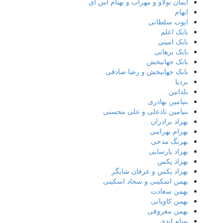
ایمان نولاو و مهراب و بهنام اس آی
ایهام
ایوب سلطانی
بابک اعلم
بابک امینی
بابک برهانی
بابک جهانبخش
بابک جهانبخش و رضا صادقی
بردیا
بلدانین
بنیامین بهادری
بنیامین نادعلی و علی محسنی
بهراد برادران
بهرام بهرامی
بهرنگ مدحی
بهزاد پارسایی
بهزاد پکس
بهزاد پکس و عرفان شایگر
بهمن اسکینی و سجاد اسکینی
بهمن سعادت
بهمن کاویانی
بهمن معروفی
بهنام ابدی