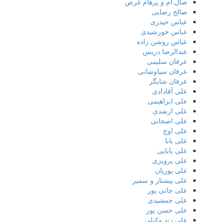
صال.ام و پرهام غرض
صالح رضایی
عباس حیدری
عباس خورشیدی
عباس روشن زاده
عبدالرضا دریس
عرفان سلیمی
عرفان سیاوشانی
عرفان شایگر
علی آقادادی
علی ابراهیمی
علی ارشدی
علی اصحابی
علی اوج
علی بابا
علی بابایی
علی پرویزی
علی پوریان
علی پیشتاز و سمیر
علی جانی پور
علی جمشیدی
علی حسن پور
علی زند وکیلی