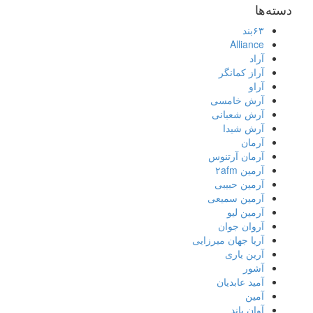
دسته‌ها
۶۳بند
Alliance
آراد
آراز کمانگر
آراو
آرش خامسی
آرش شعبانی
آرش شیدا
آرمان
آرمان آرتنوس
آرمین ۲afm
آرمین حبیبی
آرمین سمیعی
آرمین لیو
آروان جوان
آریا جهان میرزایی
آرین یاری
آشور
آمید عابدیان
آمین
آوان باند