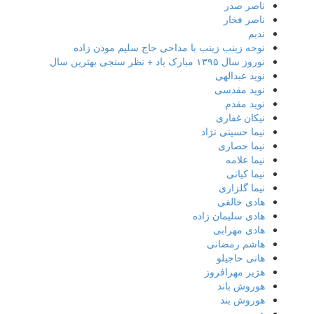
ناصر صدر
ناصر فخار
ندیم
نوحه زینب زینب با مداحی حاج سلیم موذن زاده
نوروز سال ۱۳۹۵ مبارک باد + نظر سنجی بهترین سال
نوید عبدالهی
نوید مقدسی
نوید مقدم
نیکان غفاری
نیما حسینی نژاد
نیما حصاری
نیما علامه
نیما کیانی
نیما گلزاری
هادی خالقی
هادی سلیمان زاده
هادی مهرابی
هاشم رمضانی
هانی حاجیلو
هژیر مهرافروز
هوروش باند
هوروش بند
هومر