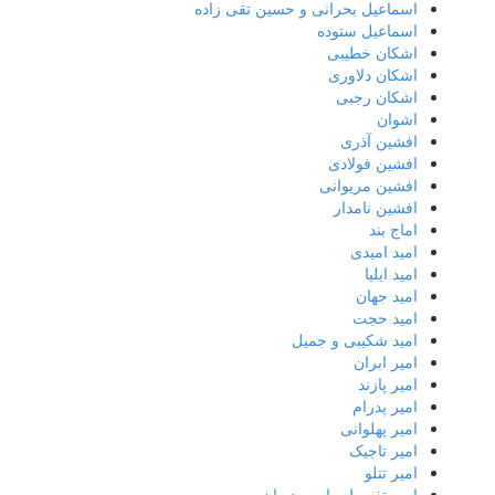
اسماعیل بحرانی و حسین تقی زاده
اسماعیل ستوده
اشکان خطیبی
اشکان دلاوری
اشکان رجبی
اشوان
افشین آذری
افشین فولادی
افشین مریوانی
افشین نامدار
اماج بند
امید امیدی
امید ایلیا
امید جهان
امید حجت
امید شکیبی و جمیل
امیر ابران
امیر پازند
امیر پدرام
امیر پهلوانی
امیر تاجیک
امیر تتلو
امیر تفریط و امین دیوان