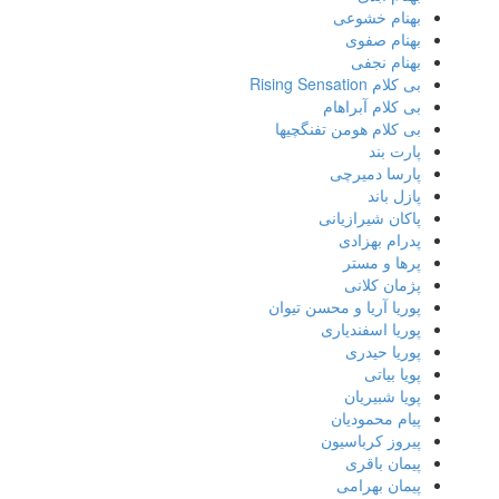
بهنام خشوعی
بهنام صفوی
بهنام نجفی
بی کلام Rising Sensation
بی کلام آبراهام
بی کلام هومن تفنگچیها
پارت بند
پارسا دمیرچی
پازل باند
پاکان شیرازیانی
پدرام بهزادی
پرها و مستر
پژمان کلانی
پوریا آریا و محسن تیوان
پوریا اسفندیاری
پوریا حیدری
پویا بیاتی
پویا شبیریان
پیام محمودیان
پیروز کرباسیون
پیمان باقری
پیمان بهرامی