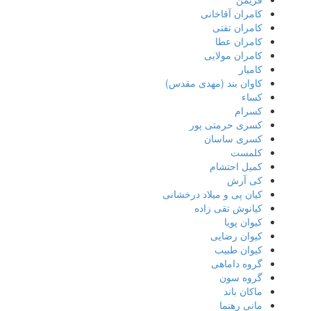
کامران آقاخانی
کامران تفتی
کامران عطا
کامران مولایی
کامیار
کاوان بند (مهدی مقدس)
کساء
کسرام
کسری حرمتی پور
کسری ساسان
کلمست
کمیل احتشام
کی آرش
کیان پی و میلاد درخشانی
کیانوش تقی زاده
کیوان پویا
کیوان رضایی
کیوان طبیب
گروه داماهی
گروه سون
ماکان باند
مانی رهنما