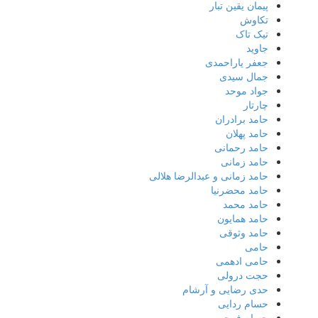
پیمان یقین تبار
تکاوش
تیک تاک
جاوید
جعفر یاراحمدی
جمال سیدی
جواد موحد
چارتار
حامد برادران
حامد پهلان
حامد رحمانی
حامد زمانی
حامد زمانی و عبدالرضا هلالی
حامد محضرنیا
حامد محمد
حامد همایون
حامد وثوقی
حامی
حامی ادهمی
حجت درولی
حدی رضایی و آرشام
حسام ردایی
حسام فرحی