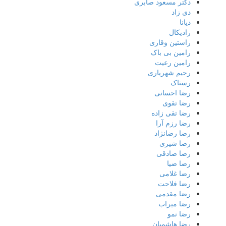
دکتر مسعود صابری
دی زاد
دیانا
رادیکال
راستین وقاری
رامین بی باک
رامین رعیت
رحیم شهریاری
رستاک
رضا احسانی
رضا تقوی
رضا تقی زاده
رضا رزم آرا
رضا رضانژاد
رضا شیری
رضا صادقی
رضا ضیا
رضا غلامی
رضا فلاحت
رضا مقدمی
رضا میراب
رضا نمو
رضا هاشمیان