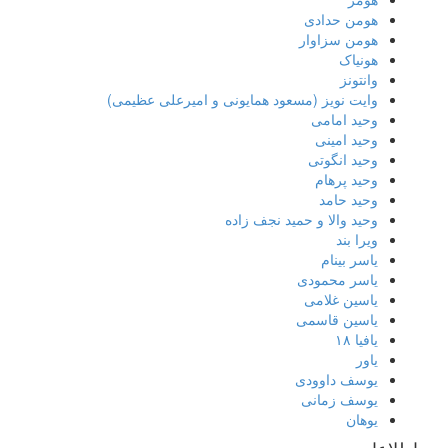
هومن حدادی
هومن سزاوار
هونیاک
وانتونز
وایت نویز (مسعود همایونی و امیرعلی عظیمی)
وحید امامی
وحید امینی
وحید انگوتی
وحید پرهام
وحید حامد
وحید والا و حمید نجف زاده
ویرا بند
یاسر بینام
یاسر محمودی
یاسین غلامی
یاسین قاسمی
یافیا ۱۸
یاور
یوسف داوودی
یوسف زمانی
یوهان