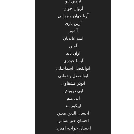
آرمین لیو
آروان جوان
آریا جهان میرزایی
آرین یاری
آشور
آمید عابدیان
آمین
آوان باند
آیسا حیدری
ابوالفضل اسماعیلی
ابوالفضل رحمانی
ابوذر قشقاوی
ابی درویش
ابی هیم
اپیکور بند
احسان الدین معین
احسان حق شناس
احسان خواجه امیری