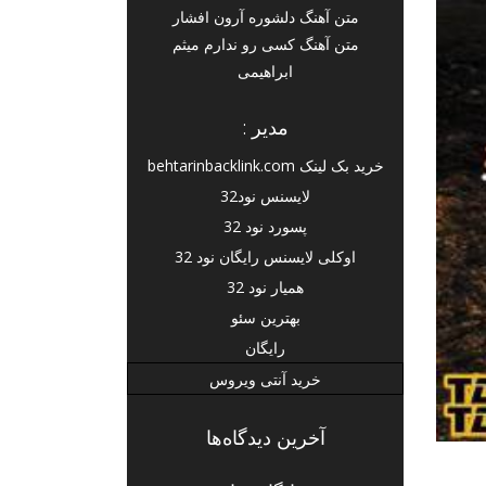
متن آهنگ دلشوره آرون افشار
متن آهنگ کسی رو ندارم میثم
ابراهیمی
مدیر :
خرید بک لینک behtarinbacklink.com
لایسنس نود32
پسورد نود 32
اوکلی لایسنس رایگان نود 32
همیار نود 32
بهترین سئو
رایگان
خرید آنتی ویروس
آخرین دیدگاه‌ها