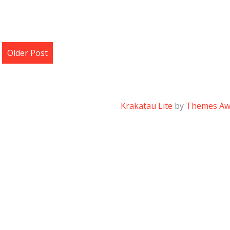
Older Post
Krakatau Lite
by
Themes A