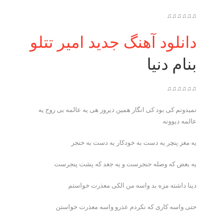
♫♫♫♫♫♫
دانلود آهنگ جدید امیر تتلو
بنام دنیا
♫♫♫♫♫♫
نمیدونم کی بود کی انگار همین دیروز هی یه عالمه بی روح یه
عالمه دیوونه
یه مغز پنچر یه دست به خودکار یه دست به خنجر
یه بغض که وصله حنجرست و یه جغد که پشت پنجرست
دینا داشته مزه بد واسه من الکی معذرت خواستم
حتی واسه کاری که نکردم عذرو واسه معذرت خواستن