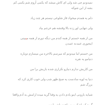
نمیدونم چی شد ولی ای کاش میشد که یکمی آروم شم یکمی کم
بشه از این شوکه
دلم یه همدم میخواد فاز شلوغی نیستم هر چند زیاد
ولی تنهایی اور زده بالا وقتشه هم خرجم بیاد
من از همه خستم از همه کندم من دیگه دورم از همه م
ی
بینی
اینجوری عمدنه عمدن
من خستم اما میدونم که میرسم بالاخره من میسازم دوباره
دنیامو یه نفره
من کاریش ندارم دنیارو تکراری شده بازیش برا من
دنیا یه لوپه سادست یه صبح ظهر شب ولی خوب کاری کرد که
بزرگ شم
شبایه بارونی اینو یادم دادن یه وقتا گریه میده ارامش به آدم واقعا
گریه کن اشک بریز راحت باش با من