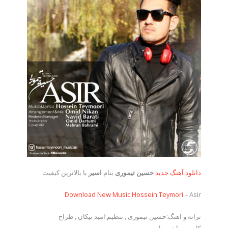
دانلود آهنگ جدید
حسین تیموری
بنام
اسیر
با بالاترین کیفیت
Download New Music
Hossein Teymori
– Asir
ترانه و اهنگ:حسین تیموری , تنظیم:امید نیکان , طراح