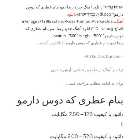
<img title="دانلود آهنگ جدید رضا نمو بنام عطری که دوس
دارمو" src="http://dl.pop-
دانلود
آهنگ
.ir/images/1396/Esfand/Reza-Nemoo-Atri-Ke-Dos-
Daramo.jpg” alt=”دانلود آهنگ جدید رضا نمو بنام عطری که
دوس دارمو” width=”500″ height=”500″>
رضا نمو
بنام
عطری که دوس دارمو
با بالاترین کیفیت
– Atri Ke Dos Daramo
ترانه و آهنگ : رضا نمو , تنظیم : آرش خادمی
برای به ادامه مطلب مراجعه کنید …
بنام عطری که دوس دارمو
دانلود با کیفیت 128 –
2.50 مگابایت
[]
دانلود با کیفیت 320 –
6.00 مگابایت