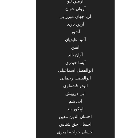
آرمین لیو
آروان جوان
آریا جهان میرزایی
آرین یاری
آشور
آمید عابدیان
آمین
آوان باند
آیسا حیدری
ابوالفضل اسماعیلی
ابوالفضل رحمانی
ابوذر قشقاوی
ابی درویش
ابی هیم
اپیکور بند
احسان الدین معین
احسان حق شناس
احسان خواجه امیری