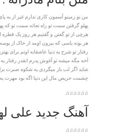
من تو زمینو آسمون کاری ندارم غیر از به پا
پهلو گرفتن سمت تو راه نجاته سمت تو که پ
هرچی از تو گفتن و گفتیم هر روز یک قطره از
هر بوته یاسی که بیرون اومد از خاک از بوسه دن
رفتار تو شرح یه دنیا عاشقانه اونم برای بهتر
آخه مگه میشه تو آغوش پدرم انقدر رفتار یه 
شاید اگر لب باز میگردی یه شکوه صبرت بر
چشمت حریص مال این دنیا اگه بود مهرت یه
♫♫♫♫♫♫
آهنگ جدید علی لهر
♫♫♫♫♫♫