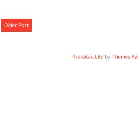
Older Post
Krakatau Lite
by
Themes A