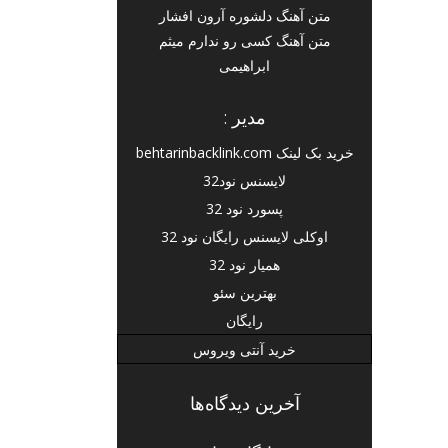
متن آهنگ دلشوره آرون افشار
متن آهنگ کسی رو ندارم میثم
ابراهیمی
مدیر :
خرید بک لینک behtarinbacklink.com
لایسنس نود32
پسورد نود 32
اوکلی لایسنس رایگان نود 32
همیار نود 32
بهترین سئو
رایگان
خرید آنتی ویروس
آخرین دیدگاه‌ها