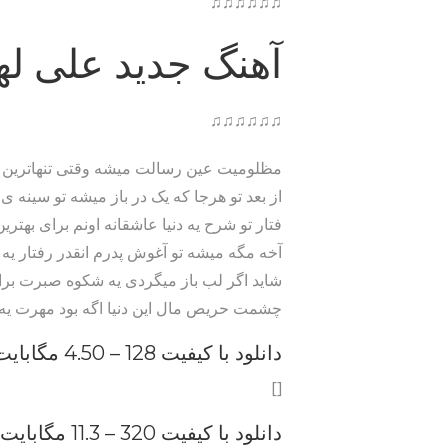
♫♫♫♫♫♫
آهنگ جدید علی لهر
♫♫♫♫♫♫
مظلومیت عین رسالت میشه وقتی تنهاترین 
از بعد تو هرجا که یک در باز میشه تو سینه 
فتار تو شرح یه دنیا عاشقانه اونم برای بهتری
آخه مگه میشه تو آغوش پدرم انقدر رفتار یه 
شاید اگر لب باز میگردی یه شکوه صبرت بر
چشمت حریص مال این دنیا اگه بود مهرت یه
دانلود با کیفیت 128 –
4.50 مگابایت
[]
دانلود با کیفیت 320 –
11.3 مگابایت