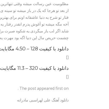
مظلومیت عین رسالت میشه وقتی تنهاترین 
از بعد تو هرجا که یک در باز میشه تو سینه 
فتار تو شرح یه دنیا عاشقانه اونم برای بهتری
آخه مگه میشه تو آغوش پدرم انقدر رفتار یه 
شاید اگر لب باز میگردی یه شکوه صبرت بر
چشمت حریص مال این دنیا اگه بود مهرت یه
دانلود با کیفیت 128 –
4.50 مگابایت
[]
دانلود با کیفیت 320 –
11.3 مگابایت
[]
The post appeared first on .
دانلود آهنگ علی لهراسبی مادرانه