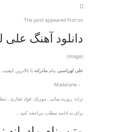
[]
The post appeared first on .
دانلود آهنگ علی ل
(image)
علی لهراسبی
بنام
مادرانه
با بالاترین کیفیت
– Madarane
ترانه: روزبه بمانی , موزیک: فواد غفاری , تن
برای به ادامه مطلب مراجعه کنید …
متن بنام مادرانه :