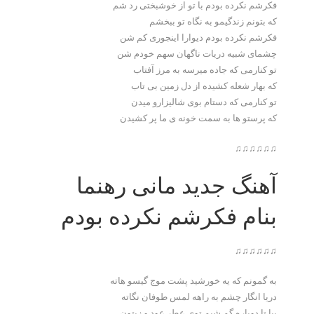
فکرشم نکرده بودم با تو از خوشبختی رد شم
که بتونم زندگیمو به نگاه تو ببخشم
فکرشم نکرده بودم دیوارا اینجوری کم شن
چشمای شبیه دریات ناگهان سهم خودم شن
تو کنارمی که جاده میرسه به مرز آفتاب
که بهار شعله کشیده از دل زمین بی تاب
تو کنارمی که دستام بوی شالیزارو میدن
که پرستو ها به سمت خونه ی ما پر کشیدن
♫♫♫♫♫♫
آهنگ جدید مانی رهنما
بنام فکرشم نکرده بودم
♫♫♫♫♫♫
به گمونم که یه خورشید پشت موج گیسو هاته
دریا انگار چشم به راهه لمس طوفان نگاته
بیا تا دوباره گم شیم توی عطر عود و زیتون