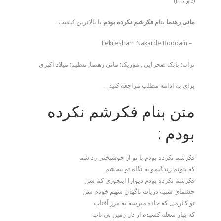
(image)
مانی رهنما
بنام
فکرشم نکرده بودم
با بالاترین کیفیت
– Fekresham Nakarde Boodam
ترانه: بابک صحرایی , موزیک: مانی رهنما, تنظیم: میلاد اکبری
برای به ادامه مطلب مراجعه کنید …
متن بنام فکرشم نکرده
بودم :
فکرشم نکرده بودم با تو از خوشبختی رد شم
که بتونم زندگیمو به نگاه تو ببخشم
فکرشم نکرده بودم دیوارا اینجوری کم شن
چشمای شبیه دریات ناگهان سهم خودم شن
تو کنارمی که جاده میرسه به مرز آفتاب
که بهار شعله کشیده از دل زمین بی تاب