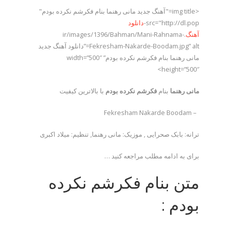
<img title="آهنگ جدید مانی رهنما بنام فکرشم نکرده بودم"
src="http://dl.pop-
دانلود
آهنگ
.ir/images/1396/Bahman/Mani-Rahnama-
Fekresham-Nakarde-Boodam.jpg” alt=”دانلود آهنگ جدید
مانی رهنما بنام فکرشم نکرده بودم” width=”500″
height=”500″>
مانی رهنما
بنام
فکرشم نکرده بودم
با بالاترین کیفیت
– Fekresham Nakarde Boodam
ترانه: بابک صحرایی , موزیک: مانی رهنما, تنظیم: میلاد اکبری
برای به ادامه مطلب مراجعه کنید …
متن بنام فکرشم نکرده
بودم :