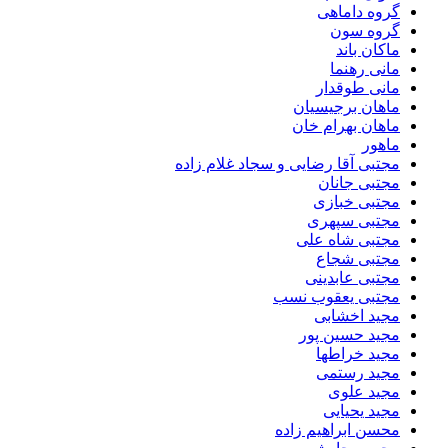
گروه داماهی
گروه سون
ماکان باند
مانی رهنما
مانی طوقدار
ماهان برجیسیان
ماهان بهرام خان
ماهور
مجتبی آقا رضایی و سجاد غلام زاده
مجتبی جانان
مجتبی خبازی
مجتبی سپهری
مجتبی شاه علی
مجتبی شجاع
مجتبی عابدینی
مجتبی یعقوب نسب
مجید اخشابی
مجید حسین پور
مجید خراطها
مجید رستمی
مجید علوی
مجید یحیایی
محسن ابراهیم زاده