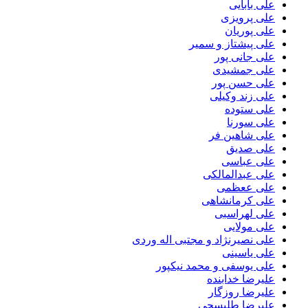
علی بابایی
علی پرویزی
علی پوریان
علی پیشتاز و سمیر
علی جانی پور
علی جمشیدی
علی حسن پور
علی زند وکیلی
علی ستوده
علی سورنا
علی شاهین فر
علی صدیق
علی عباسی
علی عبدالمالکی
علی ععظمی
علی کرمانشاهی
علی لهراسبی
علی مولایی
علی نصیرنژاد و مجتبی اله وردی
علی یاسینی
علی یوسفی و محمد نیکپور
علیرضا خدابنده
علیرضا روزگار
علیرضا طلیسچی