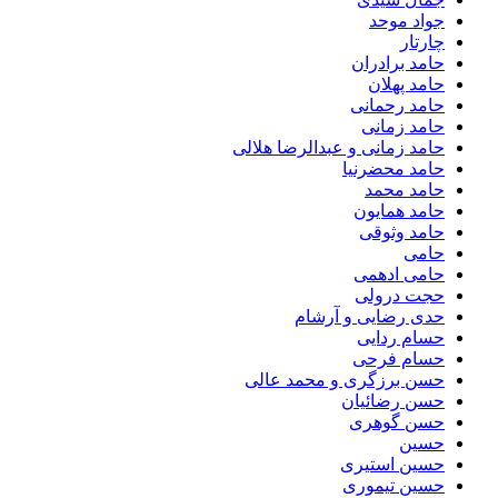
جواد موحد
چارتار
حامد برادران
حامد پهلان
حامد رحمانی
حامد زمانی
حامد زمانی و عبدالرضا هلالی
حامد محضرنیا
حامد محمد
حامد همایون
حامد وثوقی
حامی
حامی ادهمی
حجت درولی
حدی رضایی و آرشام
حسام ردایی
حسام فرحی
حسن برزگری و محمد عالی
حسن رضائیان
حسن گوهری
حسین
حسین استیری
حسین تیموری