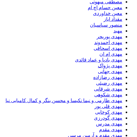
مصطفی مبهوتی
معین حسام اچ ام
معین خداوردی
مقداد ایاز
منصور سپاسیان
مهبد
مهدى پوربحر
مهدی احمدوند
مهدی اسحاقی
مهدی ام ان
مهدی بادپا و عماد قائدی
مهدی پژواک
مهدی جهانی
مهدی رضازاده
مهدی رضیئی
مهدی شرقانی
مهدی شکوهی
مهدی طارمی و نیما نکیسا و محسن بنگر و کمال کامیابی نیا
مهدی قلی پور
مهدی کوخایی
مهدی گودرزی
مهدی مدرس
مهدی مقدم
مهدی مقدم و آرمین مرسی