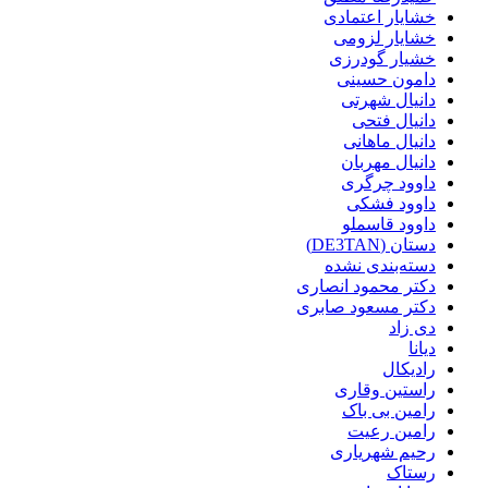
خشایار اعتمادی
خشایار لزومی
خشیار گودرزی
دامون حسینی
دانیال شهرتی
دانیال فتحی
دانیال ماهانی
دانیال مهربان
داوود چرگری
داوود فشکی
داوود قاسملو
دستان (DE3TAN)
دسته‌بندی نشده
دکتر محمود انصاری
دکتر مسعود صابری
دی زاد
دیانا
رادیکال
راستین وقاری
رامین بی باک
رامین رعیت
رحیم شهریاری
رستاک