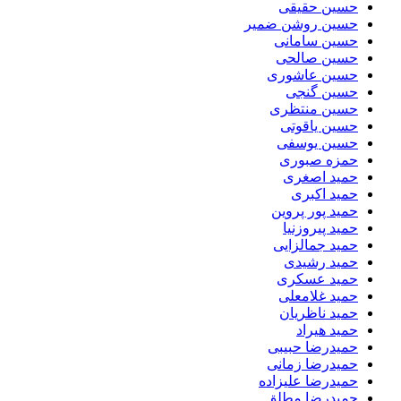
حسین حقیقی
حسین روشن ضمیر
حسین سامانی
حسین صالحی
حسین عاشوری
حسین گنجی
حسین منتظری
حسین یاقوتی
حسین یوسفی
حمزه صبوری
حمید اصغری
حمید اکبری
حمید پور پروین
حمید پیروزنیا
حمید جمالزایی
حمید رشیدی
حمید عسکری
حمید غلامعلی
حمید ناظریان
حمید هیراد
حمیدرضا حبیبی
حمیدرضا زمانی
حمیدرضا علیزاده
حمیدرضا مطلق