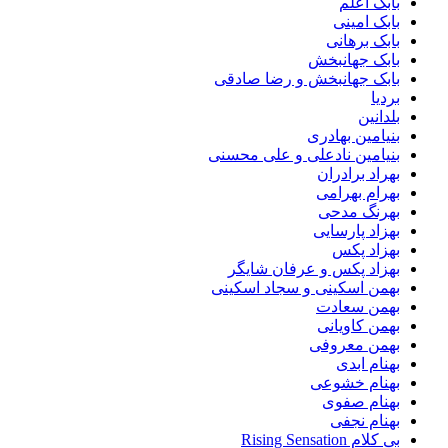
بابک اعلم
بابک امینی
بابک برهانی
بابک جهانبخش
بابک جهانبخش و رضا صادقی
بردیا
بلدانین
بنیامین بهادری
بنیامین نادعلی و علی محسنی
بهراد برادران
بهرام بهرامی
بهرنگ مدحی
بهزاد پارسایی
بهزاد پکس
بهزاد پکس و عرفان شایگر
بهمن اسکینی و سجاد اسکینی
بهمن سعادت
بهمن کاویانی
بهمن معروفی
بهنام ابدی
بهنام خشوعی
بهنام صفوی
بهنام نجفی
بی کلام Rising Sensation