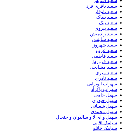
سعید آسایش
سعید باقری فرد
سعید باوقار
سعید بیباک
سعید بیک
سعید پیروی
سعید زندمنش
سعید ساینس
سعید شهروز
سعید عرب
سعید فاطمی
سعید فروزش
سعید مشایخی
سعید میری
سعید نادری
سهراب ابوترابی
سهراب پاکزاد
سهیل جامی
سهیل حیدری
سهیل شعبانی
سهیل محمدی
سهیل و ای لا و سالیوان و جنجال
سیامک آقایی
سیامک خانلو