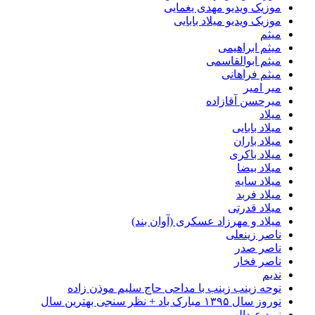
موزیک ویدیو مهدی یغمایی
موزیک ویدیو میلاد بابایی
میثم
میثم ابراهیمی
میثم ابوالقاسمی
میثم فراهانی
میر امیر
میرحسن آقازاده
میلاد
میلاد بابایی
میلاد باران
میلاد باکری
میلاد بیضا
میلاد سایه
میلاد فربد
​میلاد قدرتی
میلاد و مهرزاد عسکری (آوان بند)
ناصر زینعلی
ناصر صدر
ناصر فخار
ندیم
نوحه زینب زینب با مداحی حاج سلیم موذن زاده
نوروز سال ۱۳۹۵ مبارک باد + نظر سنجی بهترین سال
نوید عبدالهی