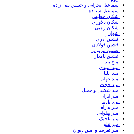
اسماعیل بحرانی و حسین تقی زاده
اسماعیل ستوده
اشکان خطیبی
اشکان دلاوری
اشکان رجبی
اشوان
افشین آذری
افشین فولادی
افشین مریوانی
افشین نامدار
اماج بند
امید امیدی
امید ایلیا
امید جهان
امید حجت
امید شکیبی و جمیل
امیر ابران
امیر پازند
امیر پدرام
امیر پهلوانی
امیر تاجیک
امیر تتلو
امیر تفریط و امین دیوان