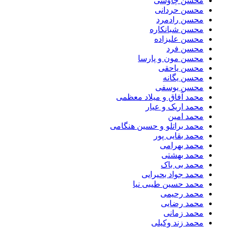
محسن چاوشی
محسن حردانی
محسن رادمرد
محسن شبانکاره
محسن علیزاده
محسن فرد
محسن مون و پارسا
محسن یاحقی
محسن یگانه
محسن یوسفی
محمد آفاق و میلاد معظمی
محمد اریک و عیار
محمد امین
محمد براتلو و حسین هنگامی
محمد بقایی پور
محمد بهرامی
محمد بهشتی
محمد بی باک
محمد جواد بحیرایی
محمد حسین طیبی نیا
محمد رحیمی
محمد رضایی
محمد زمانی
محمد زند وکیلی