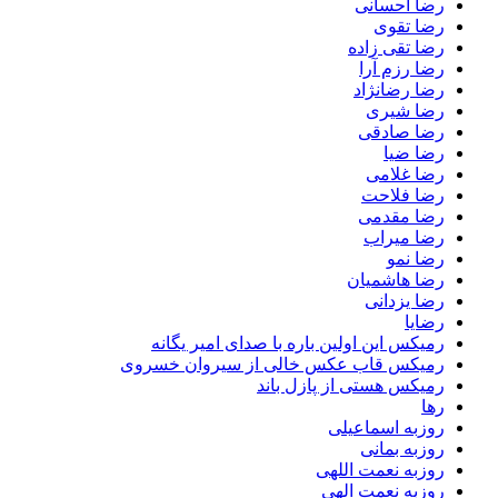
رضا احسانی
رضا تقوی
رضا تقی زاده
رضا رزم آرا
رضا رضانژاد
رضا شیری
رضا صادقی
رضا ضیا
رضا غلامی
رضا فلاحت
رضا مقدمی
رضا میراب
رضا نمو
رضا هاشمیان
رضا یزدانی
رضایا
رمیکس این اولین باره با صدای امیر یگانه
رمیکس قاب عکس خالی از سیروان خسروی
رمیکس هستی از پازل باند
رها
روزبه اسماعیلی
روزبه بمانی
روزبه نعمت اللهی
روزبه نعمت الهی