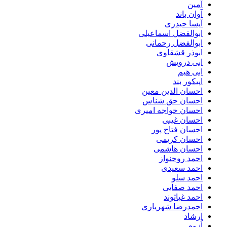
آمین
آوان باند
آیسا حیدری
ابوالفضل اسماعیلی
ابوالفضل رحمانی
ابوذر قشقاوی
ابی درویش
ابی هیم
اپیکور بند
احسان الدین معین
احسان حق شناس
احسان خواجه امیری
احسان غیبی
احسان فتاح پور
احسان کریمی
احسان هاشمی
احمد روحنواز
احمد سعیدی
احمد سلو
احمد صفایی
احمد غیاثوند
احمدرضا شهریاری
ارشاد
اُزوم