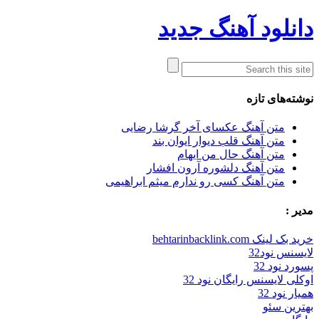
دانلود آهنگ جدید
نوشته‌های تازه
متن آهنگ عکسای آخر گرشا رضایی
متن آهنگ قلب دیوار ایوان بند
متن آهنگ حال من ایهام
متن آهنگ دلشوره آرون افشار
متن آهنگ کسی رو ندارم میثم ابراهیمی
مدیر :
خرید بک لینک behtarinbacklink.com
لایسنس نود32
پسورد نود 32
اوکلی لایسنس رایگان نود 32
همیار نود 32
بهترین سئو