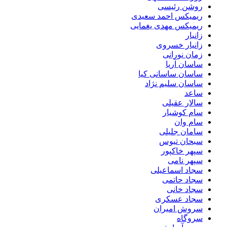
روشن رئیسی
ریمیکس احمد سعیدی
ریمیکس مهدی یغمایی
زانیار
زانیار خسروی
زمان نورانی
ساسان آریا
ساسان ساسانی کیا
ساسان سلیم نژاد
ساعد
سالار عقیلی
سام کوشیار
سام وان
سامان جلیلی
سبحان تیوس
سپهر خاکپور
سپهر نامی
سجاد اسماعیلی
سجاد حاتمی
سجاد خانی
سجاد عسکری
سروش امیران
سروگاه