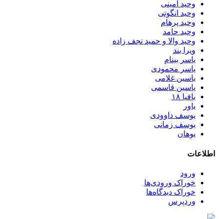
وحید امینی
وحید انگوتی
وحید پرهام
وحید حامد
وحید والا و حمید نجف زاده
ویرا بند
یاسر بینام
یاسر محمودی
یاسین غلامی
یاسین قاسمی
یافیا ۱۸
یاور
یوسف داوودی
یوسف زمانی
یوهان
اطلاعات
ورود
خوراک ورودی‌ها
خوراک دیدگاه‌ها
وردپرس