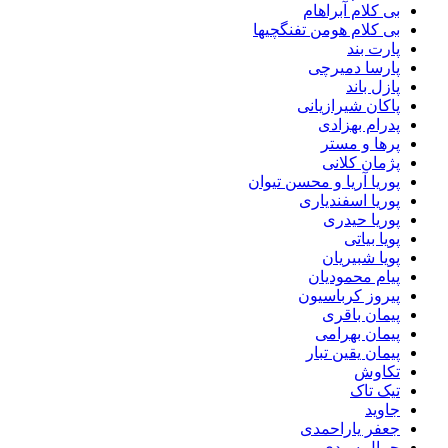
بی کلام آبراهام
بی کلام هومن تفنگچیها
پارت بند
پارسا دمیرچی
پازل باند
پاکان شیرازیانی
پدرام بهزادی
پرها و مستر
پژمان کلانی
پوریا آریا و محسن تیوان
پوریا اسفندیاری
پوریا حیدری
پویا بیاتی
پویا شبیریان
پیام محمودیان
پیروز کرباسیون
پیمان باقری
پیمان بهرامی
پیمان یقین تبار
تکاوش
تیک تاک
جاوید
جعفر یاراحمدی
جمال سیدی