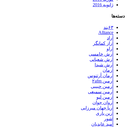
ژانویه 2016
دسته‌ها
۶۳بند
Alliance
آراد
آراز کمانگر
آراو
آرش خامسی
آرش شعبانی
آرش شیدا
آرمان
آرمان آرتنوس
آرمین ۲afm
آرمین حبیبی
آرمین سمیعی
آرمین لیو
آروان جوان
آریا جهان میرزایی
آرین یاری
آشور
آمید عابدیان