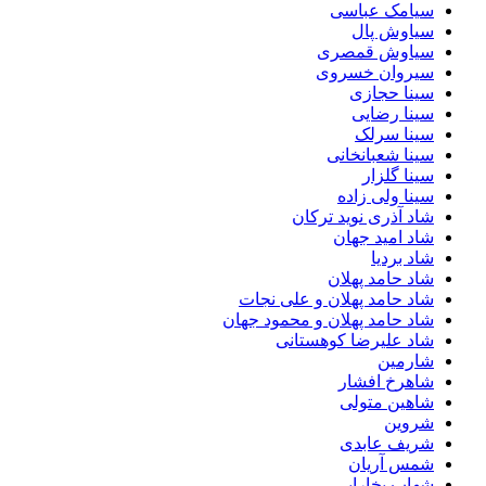
سیامک عباسی
سیاوش پال
سیاوش قمصری
سیروان خسروی
سینا حجازی
سینا رضایی
سینا سرلک
سینا شعبانخانی
سینا گلزار
سینا ولی زاده
شاد آذری نوید ترکان
شاد امید جهان
شاد بردیا
شاد حامد پهلان
شاد حامد پهلان و علی نجات
شاد حامد پهلان و محمود جهان
شاد علیرضا کوهستانی
شارمین
شاهرخ افشار
شاهین متولی
شروین
شریف عابدی
شمس آریان
شهاب بخارایی