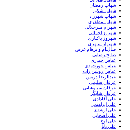
شهاب رمضان
شهاب شکور
شهاب شهرزاد
شهاب مظفری
شهرام میرجلالی
شهروز اجمالی
شهروز پاکیاری
شهریار سپهری
صال.ام و پرهام غرض
صالح رضایی
عباس حیدری
عباس خورشیدی
عباس روشن زاده
عبدالرضا دریس
عرفان سلیمی
عرفان سیاوشانی
عرفان شایگر
علی آقادادی
علی ابراهیمی
علی ارشدی
علی اصحابی
علی اوج
علی بابا