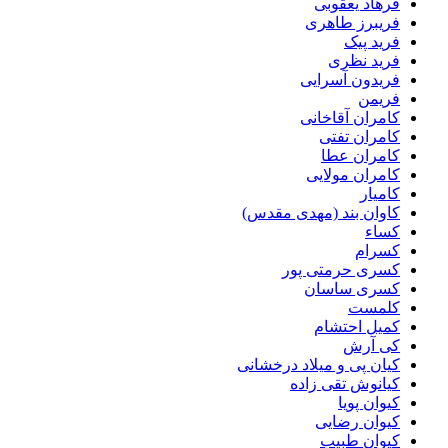
فرهاد یعقوبی
فریبرز طاهری
فرید پیک
فرید نظری
فریدون آسرایی
فریمن
کامران آقاخانی
کامران تفتی
کامران عطا
کامران مولایی
کامیار
کاوان بند (مهدی مقدس)
کساء
کسرام
کسری حرمتی پور
کسری ساسان
کلمست
کمیل احتشام
کی آرش
کیان پی و میلاد درخشانی
کیانوش تقی زاده
کیوان پویا
کیوان رضایی
کیوان طبیب