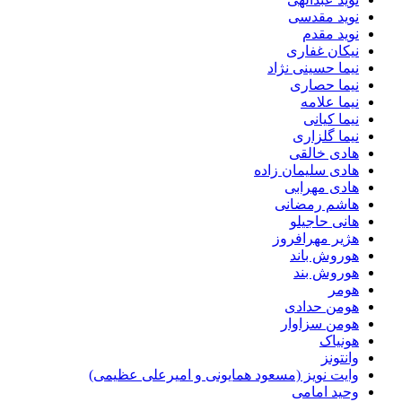
نوید مقدسی
نوید مقدم
نیکان غفاری
نیما حسینی نژاد
نیما حصاری
نیما علامه
نیما کیانی
نیما گلزاری
هادی خالقی
هادی سلیمان زاده
هادی مهرابی
هاشم رمضانی
هانی حاجیلو
هژیر مهرافروز
هوروش باند
هوروش بند
هومر
هومن حدادی
هومن سزاوار
هونیاک
وانتونز
وایت نویز (مسعود همایونی و امیرعلی عظیمی)
وحید امامی