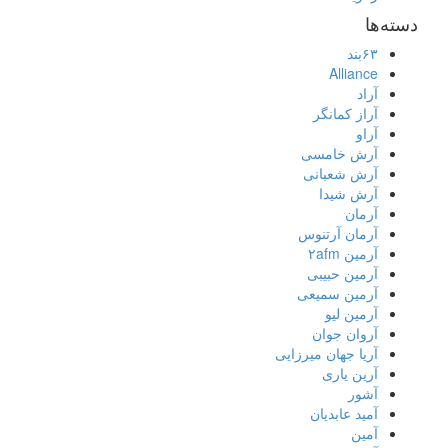
دسته‌ها
۶۳بند
Alliance
آراد
آراز کمانگر
آراو
آرش خامسی
آرش شعبانی
آرش شیدا
آرمان
آرمان آرتنوس
آرمین ۲afm
آرمین حبیبی
آرمین سمیعی
آرمین لیو
آروان جوان
آریا جهان میرزایی
آرین یاری
آشور
آمید عابدیان
آمین