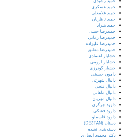
حمید رشیدی
حمید عسکری
حمید غلامعلی
حمید ناظریان
حمید هیراد
حمیدرضا حبیبی
حمیدرضا زمانی
حمیدرضا علیزاده
حمیدرضا مطلق
خشایار اعتمادی
خشایار لزومی
خشیار گودرزی
دامون حسینی
دانیال شهرتی
دانیال فتحی
دانیال ماهانی
دانیال مهربان
داوود چرگری
داوود فشکی
داوود قاسملو
دستان (DE3TAN)
دسته‌بندی نشده
دکتر محمود انصاری