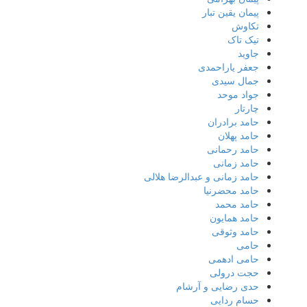
پیمان یقین تبار
تکاوش
تیک تاک
جاوید
جعفر یاراحمدی
جمال سیدی
جواد موحد
چارتار
حامد برادران
حامد پهلان
حامد رحمانی
حامد زمانی
حامد زمانی و عبدالرضا هلالی
حامد محضرنیا
حامد محمد
حامد همایون
حامد وثوقی
حامی
حامی ادهمی
حجت درولی
حدی رضایی و آرشام
حسام ردایی