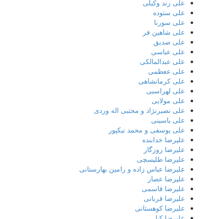
علی زند وکیلی
علی ستوده
علی سورنا
علی شاهین فر
علی صدیق
علی عباسی
علی عبدالمالکی
علی ععظمی
علی کرمانشاهی
علی لهراسبی
علی مولایی
علی نصیرنژاد و مجتبی اله وردی
علی یاسینی
علی یوسفی و محمد نیکپور
علیرضا خدابنده
علیرضا روزگار
علیرضا طلیسچی
علیرضا عباس زاده و رامین بهارستانی
علیرضا عصار
علیرضا قاسمی
علیرضا قربانی
علیرضا کوهستانی
علیرضا کیا