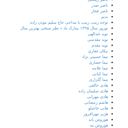
ناصر صدر
ناصر فخار
ندیم
نوحه زینب زینب با مداحی حاج سلیم موذن زاده
نوروز سال ۱۳۹۵ مبارک باد + نظر سنجی بهترین سال
نوید عبدالهی
نوید مقدسی
نوید مقدم
نیکان غفاری
نیما حسینی نژاد
نیما حصاری
نیما علامه
نیما کیانی
نیما گلزاری
هادی خالقی
هادی سلیمان زاده
هادی مهرابی
هاشم رمضانی
هانی حاجیلو
هژیر مهرافروز
هوروش باند
هوروش بند