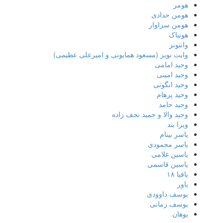
هومر
هومن حدادی
هومن سزاوار
هونیاک
وانتونز
وایت نویز (مسعود همایونی و امیرعلی عظیمی)
وحید امامی
وحید امینی
وحید انگوتی
وحید پرهام
وحید حامد
وحید والا و حمید نجف زاده
ویرا بند
یاسر بینام
یاسر محمودی
یاسین غلامی
یاسین قاسمی
یافیا ۱۸
یاور
یوسف داوودی
یوسف زمانی
یوهان