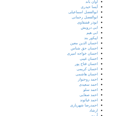
آوان باند
آیسا حیدری
ابوالفضل اسماعیلی
ابوالفضل رحمانی
ابوذر قشقاوی
ابی درویش
ابی هیم
اپیکور بند
احسان الدین معین
احسان حق شناس
احسان خواجه امیری
احسان غیبی
احسان فتاح پور
احسان کریمی
احسان هاشمی
احمد روحنواز
احمد سعیدی
احمد سلو
احمد صفایی
احمد غیاثوند
احمدرضا شهریاری
ارشاد
اُزوم