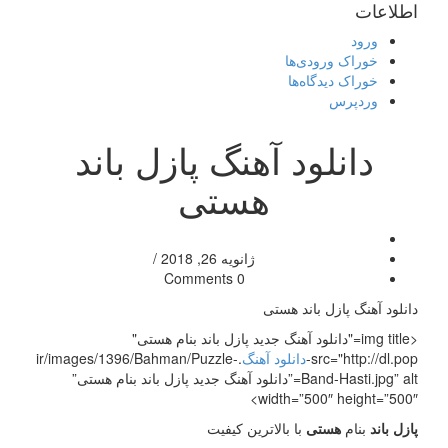
اطلاعات
ورود
خوراک ورودی‌ها
خوراک دیدگاه‌ها
وردپرس
دانلود آهنگ پازل باند
هستی
ژانویه 26, 2018
/
0 Comments
دانلود آهنگ پازل باند هستی
<img title="دانلود آهنگ جدید پازل باند بنام هستی"
src="http://dl.pop-
دانلود آهنگ
.ir/images/1396/Bahman/Puzzle-
Band-Hasti.jpg” alt=”دانلود آهنگ جدید پازل باند بنام هستی”
width=”500″ height=”500″>
پازل باند
بنام
هستی
با بالاترین کیفیت