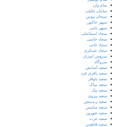
سام وان
سامان جلیلی
سبحان تیوس
سپهر خاکپور
سپهر نامی
سجاد اسماعیلی
سجاد حاتمی
سجاد خانی
سجاد عسکری
سروش امیران
سروگاه
سعید آسایش
سعید باقری فرد
سعید باوقار
سعید بیباک
سعید بیک
سعید پیروی
سعید زندمنش
سعید ساینس
سعید شهروز
سعید عرب
سعید فاطمی