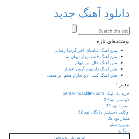
دانلود آهنگ جدید
نوشته‌های تازه
متن آهنگ عکسای آخر گرشا رضایی
متن آهنگ قلب دیوار ایوان بند
متن آهنگ حال من ایهام
متن آهنگ دلشوره آرون افشار
متن آهنگ کسی رو ندارم میثم ابراهیمی
مدیر :
خرید بک لینک behtarinbacklink.com
لایسنس نود32
پسورد نود 32
اوکلی لایسنس رایگان نود 32
همیار نود 32
بهترین سئو
رایگان
خرید آنتی ویروس