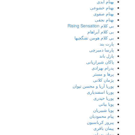
بهنام ابدی
بهنام خشوعی
بهنام صفوی
بهنام نجفی
بی کلام Rising Sensation
بی کلام آبراهام
بی کلام هومن تفنگچیها
پارت بند
پارسا دمیرچی
پازل باند
پاکان شیرازیانی
پدرام بهزادی
پرها و مستر
پژمان کلانی
پوریا آریا و محسن تیوان
پوریا اسفندیاری
پوریا حیدری
پویا بیاتی
پویا شبیریان
پیام محمودیان
پیروز کرباسیون
پیمان باقری
پیمان بهرامی