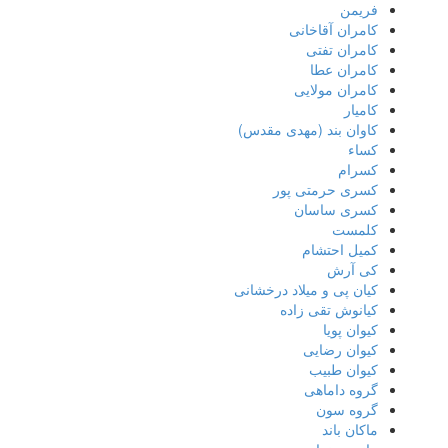
فریمن
کامران آقاخانی
کامران تفتی
کامران عطا
کامران مولایی
کامیار
کاوان بند (مهدی مقدس)
کساء
کسرام
کسری حرمتی پور
کسری ساسان
کلمست
کمیل احتشام
کی آرش
کیان پی و میلاد درخشانی
کیانوش تقی زاده
کیوان پویا
کیوان رضایی
کیوان طبیب
گروه داماهی
گروه سون
ماکان باند