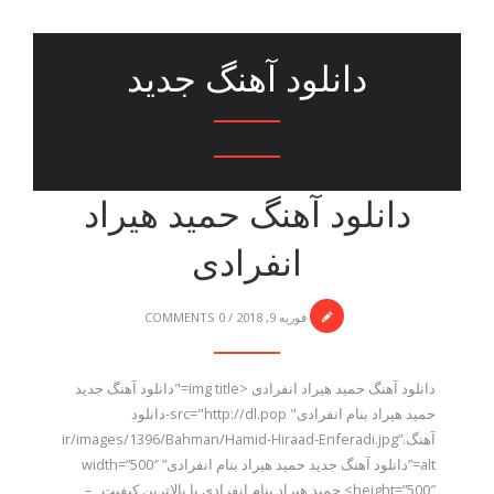
دانلود آهنگ جدید
دانلود آهنگ حمید هیراد
انفرادی
فوریه 9, 2018
/
0 COMMENTS
دانلود آهنگ حمید هیراد انفرادی <img title="دانلود آهنگ جدید
حمید هیراد بنام انفرادی" src="http://dl.pop-دانلود
آهنگ.ir/images/1396/Bahman/Hamid-Hiraad-Enferadi.jpg”
alt=”دانلود آهنگ جدید حمید هیراد بنام انفرادی” width=”500″
height=”500″> حمید هیراد بنام انفرادی با بالاترین کیفیت –