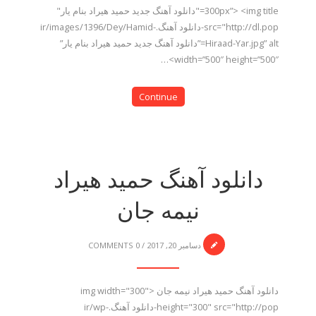
300px”> <img title="دانلود آهنگ جدید حمید هیراد بنام یار"
src="http://dl.pop-دانلود آهنگ.ir/images/1396/Dey/Hamid-
Hiraad-Yar.jpg” alt=”دانلود آهنگ جدید حمید هیراد بنام یار”
width=”500″ height=”500″>…
Continue
دانلود آهنگ حمید هیراد
نیمه جان
دسامبر 20, 2017
/
0 COMMENTS
دانلود آهنگ حمید هیراد نیمه جان <img width="300"
height="300" src="http://pop-دانلود آهنگ.ir/wp-