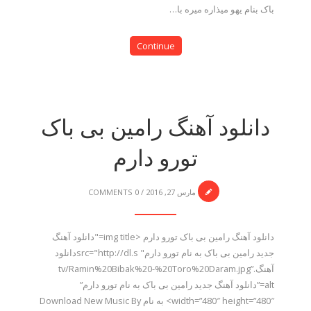
باک بنام یهو میذاره میره با…
Continue
دانلود آهنگ رامین بی باک
تورو دارم
مارس 27, 2016
/
0 COMMENTS
دانلود آهنگ رامین بی باک تورو دارم <img title="دانلود آهنگ
جدید رامین بی باک به نام تورو دارم" src="http://dl.sدانلود
آهنگ.tv/Ramin%20Bibak%20-%20Toro%20Daram.jpg”
alt=”دانلود آهنگ جدید رامین بی باک به نام تورو دارم”
width=”480″ height=”480″> به نام Download New Music By