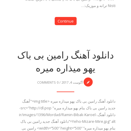
Nisti ترانه و موزیک:…
Continue
دانلود آهنگ رامین بی باک
یهو میذاره میره
آگوست 4, 2017
/
0 COMMENTS
دانلود آهنگ رامین بی باک یهو میذاره میره <img title="آهنگ
جدید رامین بی باک بنام یهو میذاره میره" src="http://dl.pop-
دانلود آهنگ.ir/images/1396/Mordad/Ramin-Bibak-Karoel-
Yeho-Mizare-Mire.jpg” alt=”دانلود آهنگ جدید رامین بی باک
بنام یهو میذاره میره” width=”500″ height=”500″> رامین بی