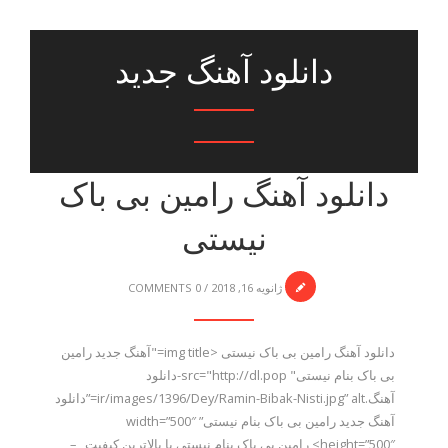
دانلود آهنگ جدید
دانلود آهنگ رامین بی باک
نیستی
ژانویه 16, 2018
/
0 COMMENTS
دانلود آهنگ رامین بی باک نیستی <img title="آهنگ جدید رامین
بی باک بنام نیستی" src="http://dl.pop-دانلود
آهنگ.ir/images/1396/Dey/Ramin-Bibak-Nisti.jpg” alt=”دانلود
آهنگ جدید رامین بی باک بنام نیستی” width=”500″
height=”500″> رامین بی باک بنام نیستی با بالاترین کیفیت –