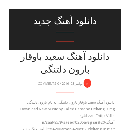
دانلود آهنگ جدید
دانلود آهنگ سعید باوقار
بارون دلتنگی
نوامبر 28, 2016
/
0 COMMENTS
دانلود آهنگ سعید باوقار بارون دلتنگی به نام بارون دلتنگی
Download New Music by Called Baroone Deltangi <img
src="http://dl.sدانلود
آهنگ.ir/saal/95/9/saeed%20bavaghar%20-
%20Baroon%20e%20deltangi.jpg” alt=”دانلود آهنگ جدید