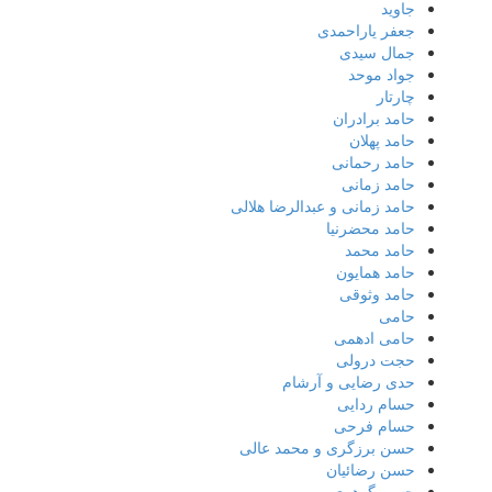
جاوید
جعفر یاراحمدی
جمال سیدی
جواد موحد
چارتار
حامد برادران
حامد پهلان
حامد رحمانی
حامد زمانی
حامد زمانی و عبدالرضا هلالی
حامد محضرنیا
حامد محمد
حامد همایون
حامد وثوقی
حامی
حامی ادهمی
حجت درولی
حدی رضایی و آرشام
حسام ردایی
حسام فرحی
حسن برزگری و محمد عالی
حسن رضائیان
حسن گوهری