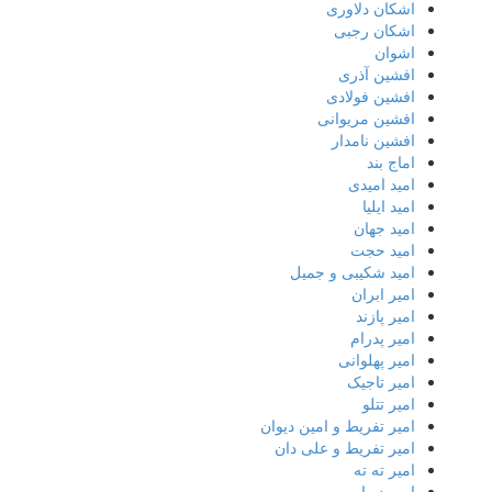
اشکان دلاوری
اشکان رجبی
اشوان
افشین آذری
افشین فولادی
افشین مریوانی
افشین نامدار
اماج بند
امید امیدی
امید ایلیا
امید جهان
امید حجت
امید شکیبی و جمیل
امیر ابران
امیر پازند
امیر پدرام
امیر پهلوانی
امیر تاجیک
امیر تتلو
امیر تفریط و امین دیوان
امیر تفریط و علی دان
امیر ته ته
امیر دیوا