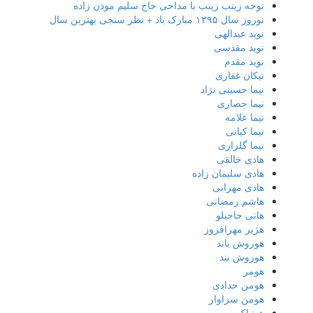
نوحه زینب زینب با مداحی حاج سلیم موذن زاده
نوروز سال ۱۳۹۵ مبارک باد + نظر سنجی بهترین سال
نوید عبدالهی
نوید مقدسی
نوید مقدم
نیکان غفاری
نیما حسینی نژاد
نیما حصاری
نیما علامه
نیما کیانی
نیما گلزاری
هادی خالقی
هادی سلیمان زاده
هادی مهرابی
هاشم رمضانی
هانی حاجیلو
هژیر مهرافروز
هوروش باند
هوروش بند
هومر
هومن حدادی
هومن سزاوار
هونیاک