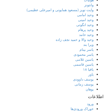
وانتونز
وایت نویز (مسعود همایونی و امیرعلی عظیمی)
وحید امامی
وحید امینی
وحید انگوتی
وحید پرهام
وحید حامد
وحید والا و حمید نجف زاده
ویرا بند
یاسر بینام
یاسر محمودی
یاسین غلامی
یاسین قاسمی
یافیا ۱۸
یاور
یوسف داوودی
یوسف زمانی
یوهان
اطلاعات
ورود
خوراک ورودی‌ها