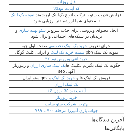
فال روزانه
کد آپدیت نود32
افزایش قدرت سئو با ترکیب انواع بک‌لینک ارزشمند
نمونه بک لینک
تا محتوای شما ارزشمندتر ارزیابی شود
ایجاد محتوای ویروسی برای جذب سریع‌تر
سئو بهینه سازی
و
برندتان در شبکه‌های اجتماعی وایرال شود
اجرای تعریف
خرید بک لینک تخصصی
صفحه اول چیه
نمونه بک لینک pbn
قیمت خرید بک لینک
و ایرانی کلیک گوگل
خرید انتی ویروس نود ۳۲
چگونه بک لینک بگیریم بکلینک ها
بک لینک سازی ارزان
و ریپورتاژ
آگهی seo
فروش بک لینک فالو
خرید بک لینک
و gov سئو ایران
بک لینک ارزان
آپدیت نود 32 ورژن 12
خرید رپورتاژ
بهترین شرکت سئو سایت
جواب بازی آمیرزا مرحله ۷۰۰ تا ۷۹۹
آخرین دیدگاه‌ها
بایگانی‌ها