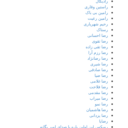
رادیکال
راستین وقاری
رامین بی باک
رامین رعیت
رحیم شهریاری
رستاک
رضا احسانی
رضا تقوی
رضا تقی زاده
رضا رزم آرا
رضا رضانژاد
رضا شیری
رضا صادقی
رضا ضیا
رضا غلامی
رضا فلاحت
رضا مقدمی
رضا میراب
رضا نمو
رضا هاشمیان
رضا یزدانی
رضایا
رمیکس این اولین باره با صدای امیر یگانه