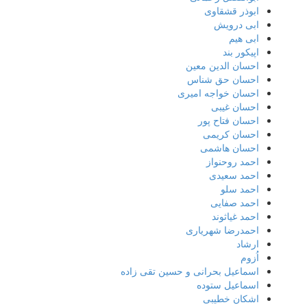
ابوذر قشقاوی
ابی درویش
ابی هیم
اپیکور بند
احسان الدین معین
احسان حق شناس
احسان خواجه امیری
احسان غیبی
احسان فتاح پور
احسان کریمی
احسان هاشمی
احمد روحنواز
احمد سعیدی
احمد سلو
احمد صفایی
احمد غیاثوند
احمدرضا شهریاری
ارشاد
اُزوم
اسماعیل بحرانی و حسین تقی زاده
اسماعیل ستوده
اشکان خطیبی