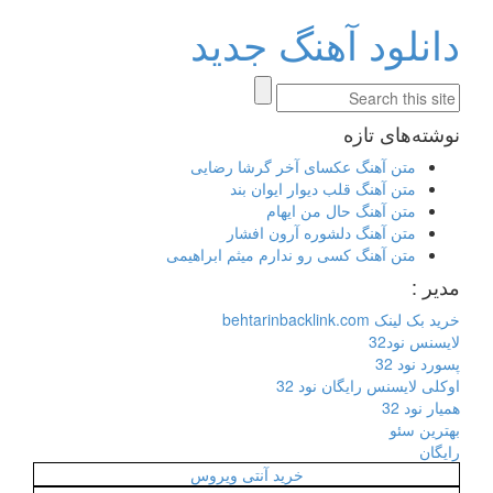
دانلود آهنگ جدید
نوشته‌های تازه
متن آهنگ عکسای آخر گرشا رضایی
متن آهنگ قلب دیوار ایوان بند
متن آهنگ حال من ایهام
متن آهنگ دلشوره آرون افشار
متن آهنگ کسی رو ندارم میثم ابراهیمی
مدیر :
خرید بک لینک behtarinbacklink.com
لایسنس نود32
پسورد نود 32
اوکلی لایسنس رایگان نود 32
همیار نود 32
بهترین سئو
رایگان
خرید آنتی ویروس