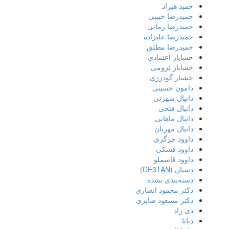
حمید هیراد
حمیدرضا حبیبی
حمیدرضا زمانی
حمیدرضا علیزاده
حمیدرضا مطلق
خشایار اعتمادی
خشایار لزومی
خشیار گودرزی
دامون حسینی
دانیال شهرتی
دانیال فتحی
دانیال ماهانی
دانیال مهربان
داوود چرگری
داوود فشکی
داوود قاسملو
دستان (DE3TAN)
دسته‌بندی نشده
دکتر محمود انصاری
دکتر مسعود صابری
دی زاد
دیانا