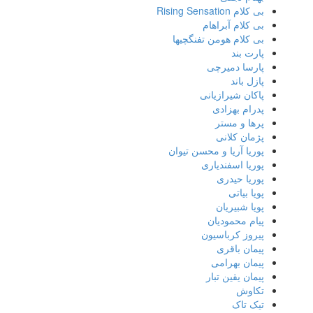
بی کلام Rising Sensation
بی کلام آبراهام
بی کلام هومن تفنگچیها
پارت بند
پارسا دمیرچی
پازل باند
پاکان شیرازیانی
پدرام بهزادی
پرها و مستر
پژمان کلانی
پوریا آریا و محسن تیوان
پوریا اسفندیاری
پوریا حیدری
پویا بیاتی
پویا شبیریان
پیام محمودیان
پیروز کرباسیون
پیمان باقری
پیمان بهرامی
پیمان یقین تبار
تکاوش
تیک تاک