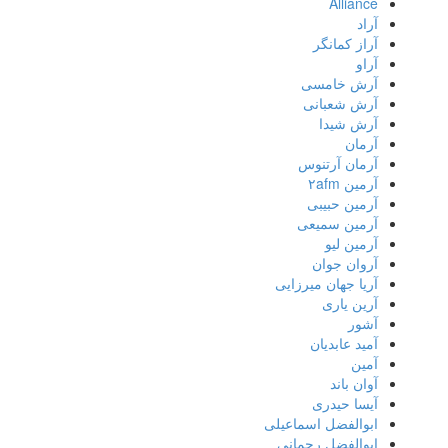
Alliance
آراد
آراز کمانگر
آراو
آرش خامسی
آرش شعبانی
آرش شیدا
آرمان
آرمان آرتنوس
آرمین ۲afm
آرمین حبیبی
آرمین سمیعی
آرمین لیو
آروان جوان
آریا جهان میرزایی
آرین یاری
آشور
آمید عابدیان
آمین
آوان باند
آیسا حیدری
ابوالفضل اسماعیلی
ابوالفضل رحمانی