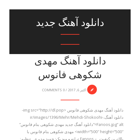
دانلود آهنگ جدید
دانلود آهنگ مهدی
شکوهی فانوس
اکتبر 6, 2017
/
0 COMMENTS
دانلود آهنگ مهدی شکوهی فانوس <img src="http://dl.pop-
دانلود آهنگ.ir/images/1396/Mehr/Mehdi-Shokoohi-
Fanoos.jpg” alt=”دانلود آهنگ جدید مهدی شکوهی بنام فانوس”
width=”500″ height=”500″> مهدی شکوهی بنام فانوس با
بالاترین کیفیت – Fanoos ترانه و موزیک: حمید مدیری , تنظیم: