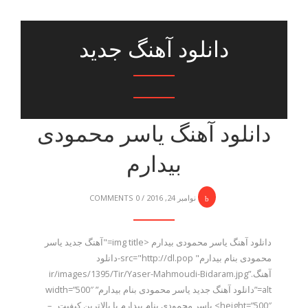
دانلود آهنگ جدید
دانلود آهنگ یاسر محمودی
بیدارم
نوامبر 24, 2016
/
0 COMMENTS
دانلود آهنگ یاسر محمودی بیدارم <img title="آهنگ جدید یاسر
محمودی بنام بیدارم" src="http://dl.pop-دانلود
آهنگ.ir/images/1395/Tir/Yaser-Mahmoudi-Bidaram.jpg”
alt=”دانلود آهنگ جدید یاسر محمودی بنام بیدارم” width=”500″
height=”500″> یاسر محمودی بنام بیدارم با بالاترین کیفیت –