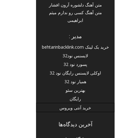
متن آهنگ دلشوره آرون افشار
متن آهنگ کسی رو ندارم میثم
ابراهیمی
مدیر :
خرید بک لینک behtarinbacklink.com
لایسنس نود32
پسورد نود 32
اوکلی لایسنس رایگان نود 32
همیار نود 32
بهترین سئو
رایگان
خرید آنتی ویروس
آخرین دیدگاه‌ها