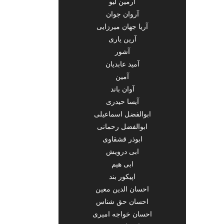
آرمین لیو
آروان جوان
آریا جهان میرزایی
آرین یاری
آشور
آمید عابدیان
آمین
آوان باند
آیسا حیدری
ابوالفضل اسماعیلی
ابوالفضل رحمانی
ابوذر قشقاوی
ابی درویش
ابی هیم
اپیکور بند
احسان الدین معین
احسان حق شناس
احسان خواجه امیری