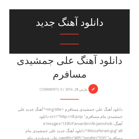
دانلود آهنگ جدید
دانلود آهنگ علی جمشیدی
مسافرم
مارس 28, 2016
/
0 COMMENTS
دانلود آهنگ علی جمشیدی مسافرم <img title="آهنگ جدید علی
جمشیدی بنام مسافرم" src="http://dl.pop-دانلود
آهنگ.ir/images/1395/Farvardin/Ali-Jamshidi-
Mosaferam.jpg” alt=”دانلود آهنگ جدید علی جمشیدی بنام
مسافرم” width=”495″ height=”330″> علی جمشیدی بنام