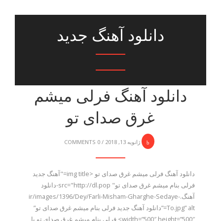
دانلود آهنگ جدید
دانلود آهنگ فرلی میشم
غرق صدای تو
ژانویه 13, 2018
/
0 COMMENTS
دانلود آهنگ فرلی میشم غرق صدای تو <img title="آهنگ جدید
فرلی بنام میشم غرق صدای تو" src="http://dl.pop-دانلود
آهنگ.ir/images/1396/Dey/Farli-Misham-Gharghe-Sedaye-
To.jpg” alt=”دانلود آهنگ جدید فرلی بنام میشم غرق صدای تو”
width=”500″ height=”500″> فرلی بنام میشم غرق صدای تو با