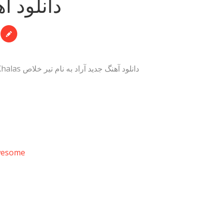
دانلود آ
دانلود آهنگ جدید آراد به نام تیر خلاص Download New Song By Arad Called Tire Khalas خرید غذا خرم خبر
wesome