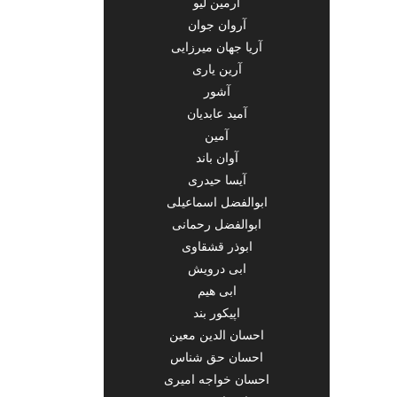
آرمین لیو
آروان جوان
آریا جهان میرزایی
آرین یاری
آشور
آمید عابدیان
آمین
آوان باند
آیسا حیدری
ابوالفضل اسماعیلی
ابوالفضل رحمانی
ابوذر قشقاوی
ابی درویش
ابی هیم
اپیکور بند
احسان الدین معین
احسان حق شناس
احسان خواجه امیری