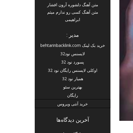
متن آهنگ دلشوره آرون افشار
متن آهنگ کسی رو ندارم میثم
ابراهیمی
مدیر :
خرید بک لینک behtarinbacklink.com
لایسنس نود32
پسورد نود 32
اوکلی لایسنس رایگان نود 32
همیار نود 32
بهترین سئو
رایگان
خرید آنتی ویروس
آخرین دیدگاه‌ها