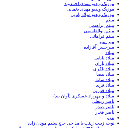
موزیک ویدیو مهدی احمدوند
موزیک ویدیو مهدی یغمایی
موزیک ویدیو میلاد بابایی
میثم
میثم ابراهیمی
میثم ابوالقاسمی
میثم فراهانی
میر امیر
میرحسن آقازاده
میلاد
میلاد بابایی
میلاد باران
میلاد باکری
میلاد بیضا
میلاد سایه
میلاد فربد
​میلاد قدرتی
میلاد و مهرزاد عسکری (آوان بند)
ناصر زینعلی
ناصر صدر
ناصر فخار
ندیم
نوحه زینب زینب با مداحی حاج سلیم موذن زاده