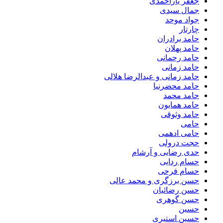
جعفر یاراحمدی
جمال سیدی
جواد موحد
چارتار
حامد برادران
حامد پهلان
حامد رحمانی
حامد زمانی
حامد زمانی و عبدالرضا هلالی
حامد محضرنیا
حامد محمد
حامد همایون
حامد وثوقی
حامی
حامی ادهمی
حجت درولی
حدی رضایی و آرشام
حسام ردایی
حسام فرحی
حسن برزگری و محمد عالی
حسن رضائیان
حسن گوهری
حسین
حسین استیری