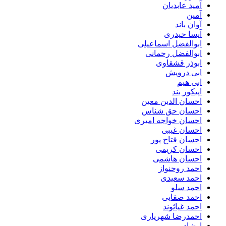
آمید عابدیان
آمین
آوان باند
آیسا حیدری
ابوالفضل اسماعیلی
ابوالفضل رحمانی
ابوذر قشقاوی
ابی درویش
ابی هیم
اپیکور بند
احسان الدین معین
احسان حق شناس
احسان خواجه امیری
احسان غیبی
احسان فتاح پور
احسان کریمی
احسان هاشمی
احمد روحنواز
احمد سعیدی
احمد سلو
احمد صفایی
احمد غیاثوند
احمدرضا شهریاری
ارشاد