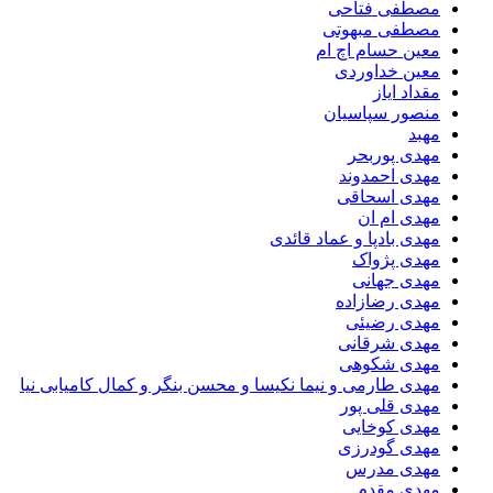
مصطفی فتاحی
مصطفی مبهوتی
معین حسام اچ ام
معین خداوردی
مقداد ایاز
منصور سپاسیان
مهبد
مهدى پوربحر
مهدی احمدوند
مهدی اسحاقی
مهدی ام ان
مهدی بادپا و عماد قائدی
مهدی پژواک
مهدی جهانی
مهدی رضازاده
مهدی رضیئی
مهدی شرقانی
مهدی شکوهی
مهدی طارمی و نیما نکیسا و محسن بنگر و کمال کامیابی نیا
مهدی قلی پور
مهدی کوخایی
مهدی گودرزی
مهدی مدرس
مهدی مقدم