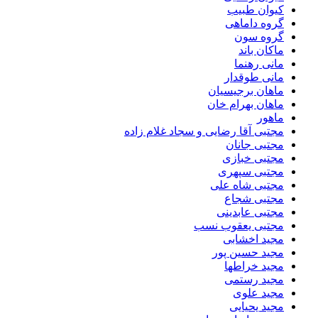
کیوان طبیب
گروه داماهی
گروه سون
ماکان باند
مانی رهنما
مانی طوقدار
ماهان برجیسیان
ماهان بهرام خان
ماهور
مجتبی آقا رضایی و سجاد غلام زاده
مجتبی جانان
مجتبی خبازی
مجتبی سپهری
مجتبی شاه علی
مجتبی شجاع
مجتبی عابدینی
مجتبی یعقوب نسب
مجید اخشابی
مجید حسین پور
مجید خراطها
مجید رستمی
مجید علوی
مجید یحیایی