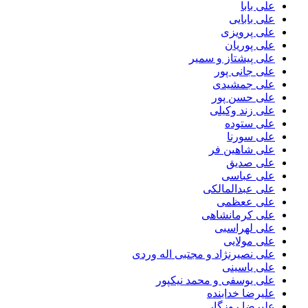
علی بابا
علی بابایی
علی پرویزی
علی پوریان
علی پیشتاز و سمیر
علی جانی پور
علی جمشیدی
علی حسن پور
علی زند وکیلی
علی ستوده
علی سورنا
علی شاهین فر
علی صدیق
علی عباسی
علی عبدالمالکی
علی ععظمی
علی کرمانشاهی
علی لهراسبی
علی مولایی
علی نصیرنژاد و مجتبی اله وردی
علی یاسینی
علی یوسفی و محمد نیکپور
علیرضا خدابنده
علیرضا روزگار