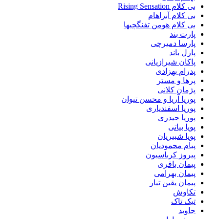
بی کلام Rising Sensation
بی کلام آبراهام
بی کلام هومن تفنگچیها
پارت بند
پارسا دمیرچی
پازل باند
پاکان شیرازیانی
پدرام بهزادی
پرها و مستر
پژمان کلانی
پوریا آریا و محسن تیوان
پوریا اسفندیاری
پوریا حیدری
پویا بیاتی
پویا شبیریان
پیام محمودیان
پیروز کرباسیون
پیمان باقری
پیمان بهرامی
پیمان یقین تبار
تکاوش
تیک تاک
جاوید