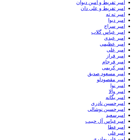
امیر تفریط و امین دیوان
امیر تفریط و علی دان
امیر ته ته
امیر دیوا
امیر سراج
امیر عباس گلاب
امیر عبدی
امیر عظیمی
امیر علی
امیر فراز
امیر فرجام
امیر کریمی
امیر مسعود صدیق
امیر مقصودلو
امیر نوا
امیر والا
امیر یگانه
امیرحسین نادری
امیرحسین نوشالی
امیرسعید
امیرعباس آل حبیب
امیرعطا
امیرعلی
امیرعلی بهادری