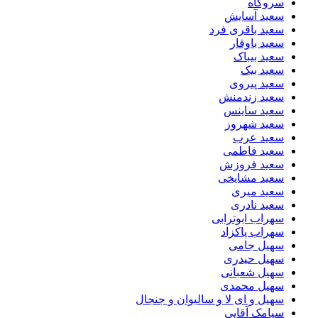
سروگاه
سعید آسایش
سعید باقری فرد
سعید باوقار
سعید بیباک
سعید بیک
سعید پیروی
سعید زندمنش
سعید ساینس
سعید شهروز
سعید عرب
سعید فاطمی
سعید فروزش
سعید مشایخی
سعید میری
سعید نادری
سهراب ابوترابی
سهراب پاکزاد
سهیل جامی
سهیل حیدری
سهیل شعبانی
سهیل محمدی
سهیل و ای لا و سالیوان و جنجال
سیامک آقایی