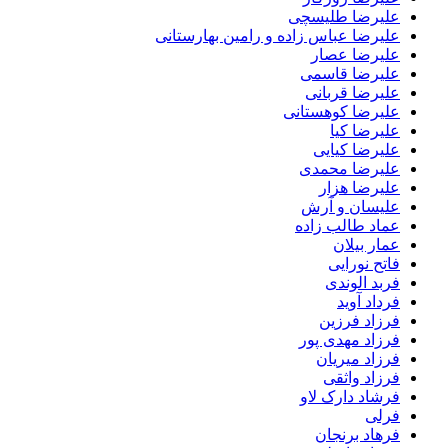
علیرضا طلیسچی
علیرضا عباس زاده و رامین بهارستانی
علیرضا عصار
علیرضا قاسمی
علیرضا قربانی
علیرضا کوهستانی
علیرضا کیا
علیرضا کیایی
علیرضا محمدی
علیرضا هزار
علیسان و آرش
عماد طالب زاده
عمار بیلان
فاتح نورایی
فربد الوندی
فرداد آوید
فرزاد فرزین
فرزاد مهدی پور
فرزاد میریان
فرزاد واثقی
فرشاد دارک لاو
فرلی
فرهاد برنجان