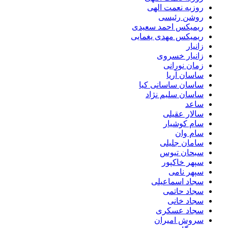
روزبه نعمت الهی
روشن رئیسی
ریمیکس احمد سعیدی
ریمیکس مهدی یغمایی
زانیار
زانیار خسروی
زمان نورانی
ساسان آریا
ساسان ساسانی کیا
ساسان سلیم نژاد
ساعد
سالار عقیلی
سام کوشیار
سام وان
سامان جلیلی
سبحان تیوس
سپهر خاکپور
سپهر نامی
سجاد اسماعیلی
سجاد حاتمی
سجاد خانی
سجاد عسکری
سروش امیران