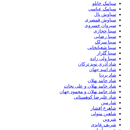
سیامک خانلو
سیامک عباسی
سیاوش پال
سیاوش قمصری
سیروان خسروی
سینا حجازی
سینا رضایی
سینا سرلک
سینا شعبانخانی
سینا گلزار
سینا ولی زاده
شاد آذری نوید ترکان
شاد امید جهان
شاد بردیا
شاد حامد پهلان
شاد حامد پهلان و علی نجات
شاد حامد پهلان و محمود جهان
شاد علیرضا کوهستانی
شارمین
شاهرخ افشار
شاهین متولی
شروین
شریف عابدی