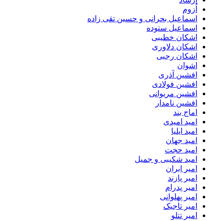
اُزوم
اسماعیل بحرانی و حسین تقی زاده
اسماعیل ستوده
اشکان خطیبی
اشکان دلاوری
اشکان رجبی
اشوان
افشین آذری
افشین فولادی
افشین مریوانی
افشین نامدار
اماج بند
امید امیدی
امید ایلیا
امید جهان
امید حجت
امید شکیبی و جمیل
امیر ابران
امیر پازند
امیر پدرام
امیر پهلوانی
امیر تاجیک
امیر تتلو