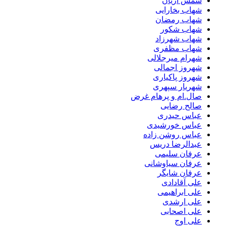
شمس آریان
شهاب بخارایی
شهاب رمضان
شهاب شکور
شهاب شهرزاد
شهاب مظفری
شهرام میرجلالی
شهروز اجمالی
شهروز پاکیاری
شهریار سپهری
صال.ام و پرهام غرض
صالح رضایی
عباس حیدری
عباس خورشیدی
عباس روشن زاده
عبدالرضا دریس
عرفان سلیمی
عرفان سیاوشانی
عرفان شایگر
علی آقادادی
علی ابراهیمی
علی ارشدی
علی اصحابی
علی اوج