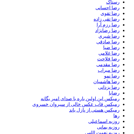
رستاک
رضا احسانی
رضا تقوی
رضا تقی زاده
رضا رزم آرا
رضا رضانژاد
رضا شیری
رضا صادقی
رضا ضیا
رضا غلامی
رضا فلاحت
رضا مقدمی
رضا میراب
رضا نمو
رضا هاشمیان
رضا یزدانی
رضایا
رمیکس این اولین باره با صدای امیر یگانه
رمیکس قاب عکس خالی از سیروان خسروی
رمیکس هستی از پازل باند
رها
روزبه اسماعیلی
روزبه بمانی
روزبه نعمت اللهی