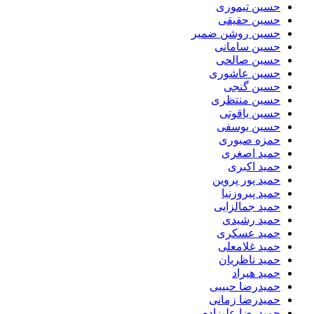
حسین تیموری
حسین حقیقی
حسین روشن ضمیر
حسین سامانی
حسین صالحی
حسین عاشوری
حسین گنجی
حسین منتظری
حسین یاقوتی
حسین یوسفی
حمزه صبوری
حمید اصغری
حمید اکبری
حمید پور پروین
حمید پیروزنیا
حمید جمالزایی
حمید رشیدی
حمید عسکری
حمید غلامعلی
حمید ناظریان
حمید هیراد
حمیدرضا حبیبی
حمیدرضا زمانی
حمیدرضا علیزاده