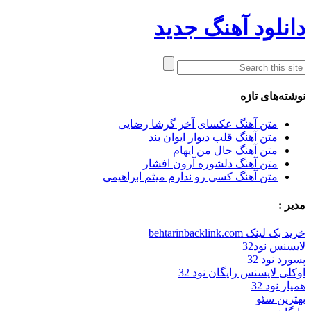
دانلود آهنگ جدید
نوشته‌های تازه
متن آهنگ عکسای آخر گرشا رضایی
متن آهنگ قلب دیوار ایوان بند
متن آهنگ حال من ایهام
متن آهنگ دلشوره آرون افشار
متن آهنگ کسی رو ندارم میثم ابراهیمی
مدیر :
خرید بک لینک behtarinbacklink.com
لایسنس نود32
پسورد نود 32
اوکلی لایسنس رایگان نود 32
همیار نود 32
بهترین سئو