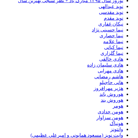
نوروز سال ۱۳۹۵ مبارک باد + نظر سنجی بهترین سال
نوید عبدالهی
نوید مقدسی
نوید مقدم
نیکان غفاری
نیما حسینی نژاد
نیما حصاری
نیما علامه
نیما کیانی
نیما گلزاری
هادی خالقی
هادی سلیمان زاده
هادی مهرابی
هاشم رمضانی
هانی حاجیلو
هژیر مهرافروز
هوروش باند
هوروش بند
هومر
هومن حدادی
هومن سزاوار
هونیاک
وانتونز
وایت نویز (مسعود همایونی و امیرعلی عظیمی)