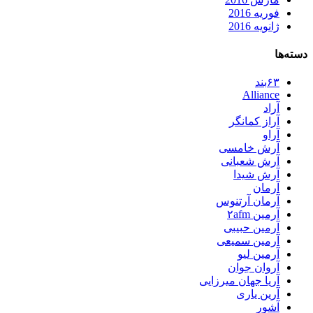
فوریه 2016
ژانویه 2016
دسته‌ها
۶۳بند
Alliance
آراد
آراز کمانگر
آراو
آرش خامسی
آرش شعبانی
آرش شیدا
آرمان
آرمان آرتنوس
آرمین ۲afm
آرمین حبیبی
آرمین سمیعی
آرمین لیو
آروان جوان
آریا جهان میرزایی
آرین یاری
آشور