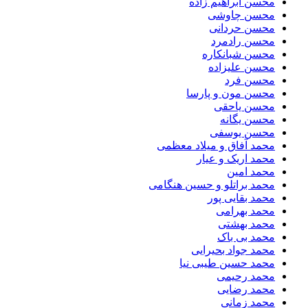
محسن ابراهیم زاده
محسن چاوشی
محسن حردانی
محسن رادمرد
محسن شبانکاره
محسن علیزاده
محسن فرد
محسن مون و پارسا
محسن یاحقی
محسن یگانه
محسن یوسفی
محمد آفاق و میلاد معظمی
محمد اریک و عیار
محمد امین
محمد براتلو و حسین هنگامی
محمد بقایی پور
محمد بهرامی
محمد بهشتی
محمد بی باک
محمد جواد بحیرایی
محمد حسین طیبی نیا
محمد رحیمی
محمد رضایی
محمد زمانی