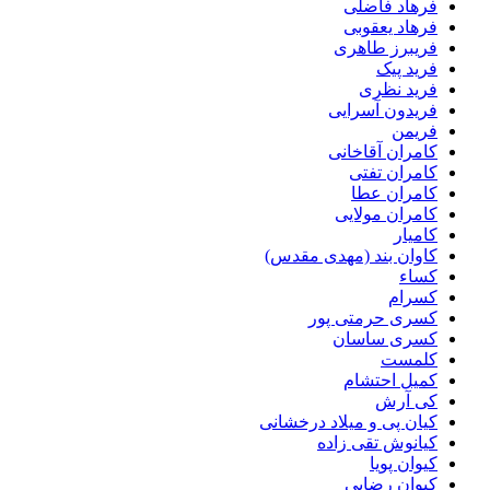
فرهاد فاضلی
فرهاد یعقوبی
فریبرز طاهری
فرید پیک
فرید نظری
فریدون آسرایی
فریمن
کامران آقاخانی
کامران تفتی
کامران عطا
کامران مولایی
کامیار
کاوان بند (مهدی مقدس)
کساء
کسرام
کسری حرمتی پور
کسری ساسان
کلمست
کمیل احتشام
کی آرش
کیان پی و میلاد درخشانی
کیانوش تقی زاده
کیوان پویا
کیوان رضایی