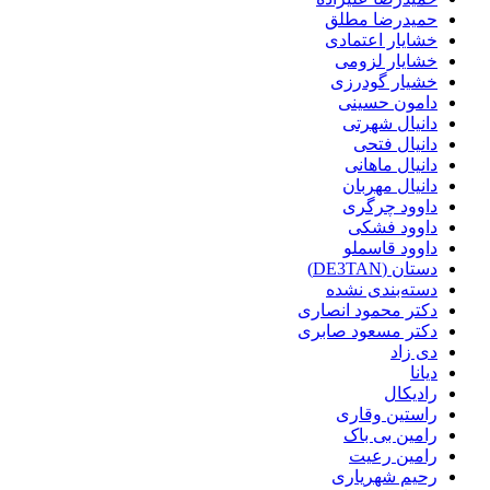
حمیدرضا مطلق
خشایار اعتمادی
خشایار لزومی
خشیار گودرزی
دامون حسینی
دانیال شهرتی
دانیال فتحی
دانیال ماهانی
دانیال مهربان
داوود چرگری
داوود فشکی
داوود قاسملو
دستان (DE3TAN)
دسته‌بندی نشده
دکتر محمود انصاری
دکتر مسعود صابری
دی زاد
دیانا
رادیکال
راستین وقاری
رامین بی باک
رامین رعیت
رحیم شهریاری