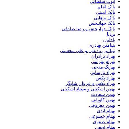
ایوب سلطانی
بابک اعلم
بابک امینی
بابک برهانی
بابک جهانبخش
بابک جهانبخش و رضا صادقی
بردیا
بلدانین
بنیامین بهادری
بنیامین نادعلی و علی محسنی
بهراد برادران
بهرام بهرامی
بهرنگ مدحی
بهزاد پارسایی
بهزاد پکس
بهزاد پکس و عرفان شایگر
بهمن اسکینی و سجاد اسکینی
بهمن سعادت
بهمن کاویانی
بهمن معروفی
بهنام ابدی
بهنام خشوعی
بهنام صفوی
بهنام نجفی