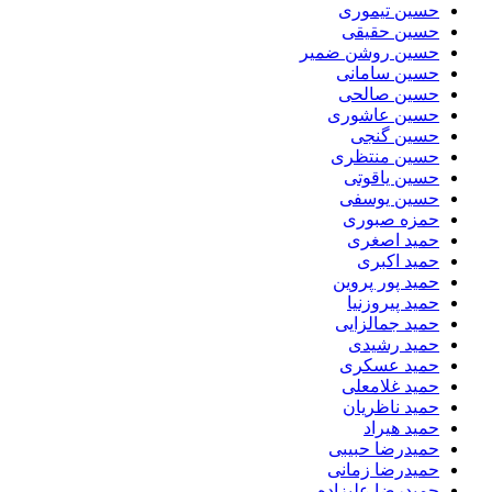
حسین تیموری
حسین حقیقی
حسین روشن ضمیر
حسین سامانی
حسین صالحی
حسین عاشوری
حسین گنجی
حسین منتظری
حسین یاقوتی
حسین یوسفی
حمزه صبوری
حمید اصغری
حمید اکبری
حمید پور پروین
حمید پیروزنیا
حمید جمالزایی
حمید رشیدی
حمید عسکری
حمید غلامعلی
حمید ناظریان
حمید هیراد
حمیدرضا حبیبی
حمیدرضا زمانی
حمیدرضا علیزاده