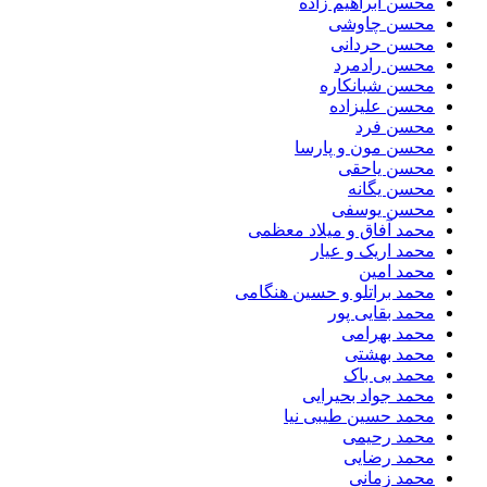
محسن ابراهیم زاده
محسن چاوشی
محسن حردانی
محسن رادمرد
محسن شبانکاره
محسن علیزاده
محسن فرد
محسن مون و پارسا
محسن یاحقی
محسن یگانه
محسن یوسفی
محمد آفاق و میلاد معظمی
محمد اریک و عیار
محمد امین
محمد براتلو و حسین هنگامی
محمد بقایی پور
محمد بهرامی
محمد بهشتی
محمد بی باک
محمد جواد بحیرایی
محمد حسین طیبی نیا
محمد رحیمی
محمد رضایی
محمد زمانی