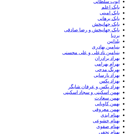
ایوب سلطانی
بابک اعلم
بابک امینی
بابک برهانی
بابک جهانبخش
بابک جهانبخش و رضا صادقی
بردیا
بلدانین
بنیامین بهادری
بنیامین نادعلی و علی محسنی
بهراد برادران
بهرام بهرامی
بهرنگ مدحی
بهزاد پارسایی
بهزاد پکس
بهزاد پکس و عرفان شایگر
بهمن اسکینی و سجاد اسکینی
بهمن سعادت
بهمن کاویانی
بهمن معروفی
بهنام ابدی
بهنام خشوعی
بهنام صفوی
بهنام نجفی