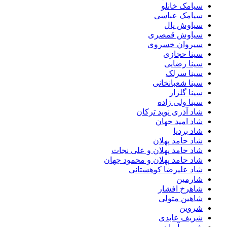
سیامک خانلو
سیامک عباسی
سیاوش پال
سیاوش قمصری
سیروان خسروی
سینا حجازی
سینا رضایی
سینا سرلک
سینا شعبانخانی
سینا گلزار
سینا ولی زاده
شاد آذری نوید ترکان
شاد امید جهان
شاد بردیا
شاد حامد پهلان
شاد حامد پهلان و علی نجات
شاد حامد پهلان و محمود جهان
شاد علیرضا کوهستانی
شارمین
شاهرخ افشار
شاهین متولی
شروین
شریف عابدی