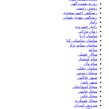
روزبه نعمت الهی
روشن رئیسی
ریمیکس احمد سعیدی
ریمیکس مهدی یغمایی
زانیار
زانیار خسروی
زمان نورانی
ساسان آریا
ساسان ساسانی کیا
ساسان سلیم نژاد
ساعد
سالار عقیلی
سام کوشیار
سام وان
سامان جلیلی
سبحان تیوس
سپهر خاکپور
سپهر نامی
سجاد اسماعیلی
سجاد حاتمی
سجاد خانی
سجاد عسکری
سروش امیران