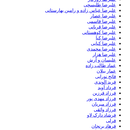
علیرضا طلیسچی
علیرضا عباس زاده و رامین بهارستانی
علیرضا عصار
علیرضا قاسمی
علیرضا قربانی
علیرضا کوهستانی
علیرضا کیا
علیرضا کیایی
علیرضا محمدی
علیرضا هزار
علیسان و آرش
عماد طالب زاده
عمار بیلان
فاتح نورایی
فربد الوندی
فرداد آوید
فرزاد فرزین
فرزاد مهدی پور
فرزاد میریان
فرزاد واثقی
فرشاد دارک لاو
فرلی
فرهاد برنجان