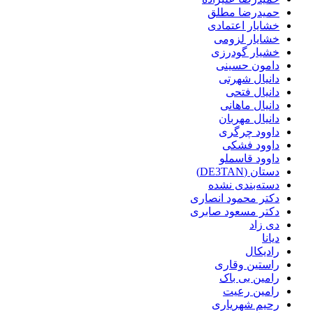
حمیدرضا مطلق
خشایار اعتمادی
خشایار لزومی
خشیار گودرزی
دامون حسینی
دانیال شهرتی
دانیال فتحی
دانیال ماهانی
دانیال مهربان
داوود چرگری
داوود فشکی
داوود قاسملو
دستان (DE3TAN)
دسته‌بندی نشده
دکتر محمود انصاری
دکتر مسعود صابری
دی زاد
دیانا
رادیکال
راستین وقاری
رامین بی باک
رامین رعیت
رحیم شهریاری