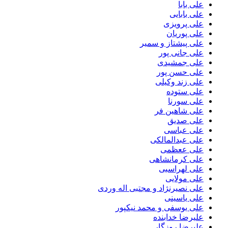
علی بابا
علی بابایی
علی پرویزی
علی پوریان
علی پیشتاز و سمیر
علی جانی پور
علی جمشیدی
علی حسن پور
علی زند وکیلی
علی ستوده
علی سورنا
علی شاهین فر
علی صدیق
علی عباسی
علی عبدالمالکی
علی ععظمی
علی کرمانشاهی
علی لهراسبی
علی مولایی
علی نصیرنژاد و مجتبی اله وردی
علی یاسینی
علی یوسفی و محمد نیکپور
علیرضا خدابنده
علیرضا روزگار