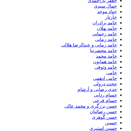
جعفر یاراحمدی
جمال سیدی
جواد موحد
چارتار
حامد برادران
حامد پهلان
حامد رحمانی
حامد زمانی
حامد زمانی و عبدالرضا هلالی
حامد محضرنیا
حامد محمد
حامد همایون
حامد وثوقی
حامی
حامی ادهمی
حجت درولی
حدی رضایی و آرشام
حسام ردایی
حسام فرحی
حسن برزگری و محمد عالی
حسن رضائیان
حسن گوهری
حسین
حسین استیری