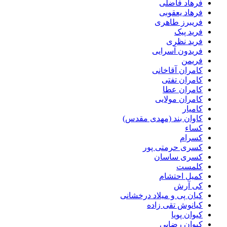
فرهاد فاضلی
فرهاد یعقوبی
فریبرز طاهری
فرید پیک
فرید نظری
فریدون آسرایی
فریمن
کامران آقاخانی
کامران تفتی
کامران عطا
کامران مولایی
کامیار
کاوان بند (مهدی مقدس)
کساء
کسرام
کسری حرمتی پور
کسری ساسان
کلمست
کمیل احتشام
کی آرش
کیان پی و میلاد درخشانی
کیانوش تقی زاده
کیوان پویا
کیوان رضایی