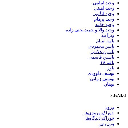
وحید امامی
وحید امینی
وحید انگوتی
وحید پرهام
وحید حامد
وحید والا و حمید نجف زاده
ویرا بند
یاسر بینام
یاسر محمودی
یاسین غلامی
یاسین قاسمی
یافیا ۱۸
یاور
یوسف داوودی
یوسف زمانی
یوهان
اطلاعات
ورود
خوراک ورودی‌ها
خوراک دیدگاه‌ها
وردپرس