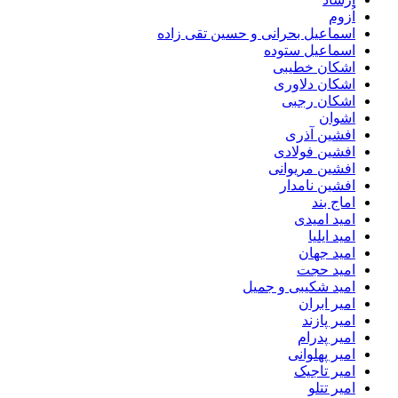
اُزوم
اسماعیل بحرانی و حسین تقی زاده
اسماعیل ستوده
اشکان خطیبی
اشکان دلاوری
اشکان رجبی
اشوان
افشین آذری
افشین فولادی
افشین مریوانی
افشین نامدار
اماج بند
امید امیدی
امید ایلیا
امید جهان
امید حجت
امید شکیبی و جمیل
امیر ابران
امیر پازند
امیر پدرام
امیر پهلوانی
امیر تاجیک
امیر تتلو