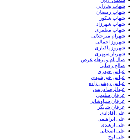
شمس آریان
شهاب بخارایی
شهاب رمضان
شهاب شکور
شهاب شهرزاد
شهاب مظفری
شهرام میرجلالی
شهروز اجمالی
شهروز پاکیاری
شهریار سپهری
صال.ام و پرهام غرض
صالح رضایی
عباس حیدری
عباس خورشیدی
عباس روشن زاده
عبدالرضا دریس
عرفان سلیمی
عرفان سیاوشانی
عرفان شایگر
علی آقادادی
علی ابراهیمی
علی ارشدی
علی اصحابی
علی اوج