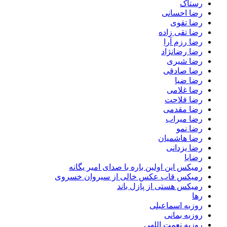
رستاک
رضا احسانی
رضا تقوی
رضا تقی زاده
رضا رزم آرا
رضا رضانژاد
رضا شیری
رضا صادقی
رضا ضیا
رضا غلامی
رضا فلاحت
رضا مقدمی
رضا میراب
رضا نمو
رضا هاشمیان
رضا یزدانی
رضایا
رمیکس این اولین باره با صدای امیر یگانه
رمیکس قاب عکس خالی از سیروان خسروی
رمیکس هستی از پازل باند
رها
روزبه اسماعیلی
روزبه بمانی
روزبه نعمت اللهی