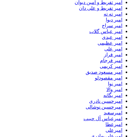
امیر تفریط و امین دیوان
امیر تفریط و علی دان
امیر ته ته
امیر دیوا
امیر سراج
امیر عباس گلاب
امیر عبدی
امیر عظیمی
امیر علی
امیر فراز
امیر فرجام
امیر کریمی
امیر مسعود صدیق
امیر مقصودلو
امیر نوا
امیر والا
امیر یگانه
امیرحسین نادری
امیرحسین نوشالی
امیرسعید
امیرعباس آل حبیب
امیرعطا
امیرعلی
امیرعلی بهادری