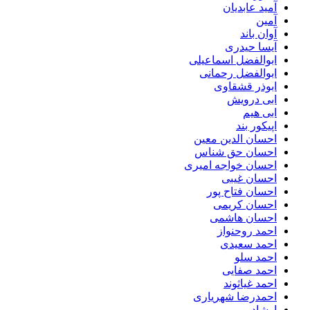
آمید عابدیان
آمین
آوان باند
آیسا حیدری
ابوالفضل اسماعیلی
ابوالفضل رحمانی
ابوذر قشقاوی
ابی درویش
ابی هیم
اپیکور بند
احسان الدین معین
احسان حق شناس
احسان خواجه امیری
احسان غیبی
احسان فتاح پور
احسان کریمی
احسان هاشمی
احمد روحنواز
احمد سعیدی
احمد سلو
احمد صفایی
احمد غیاثوند
احمدرضا شهریاری
ارشاد