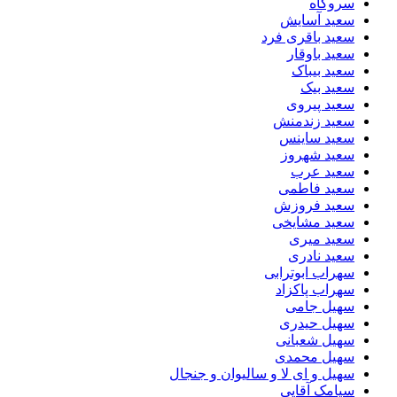
سروگاه
سعید آسایش
سعید باقری فرد
سعید باوقار
سعید بیباک
سعید بیک
سعید پیروی
سعید زندمنش
سعید ساینس
سعید شهروز
سعید عرب
سعید فاطمی
سعید فروزش
سعید مشایخی
سعید میری
سعید نادری
سهراب ابوترابی
سهراب پاکزاد
سهیل جامی
سهیل حیدری
سهیل شعبانی
سهیل محمدی
سهیل و ای لا و سالیوان و جنجال
سیامک آقایی