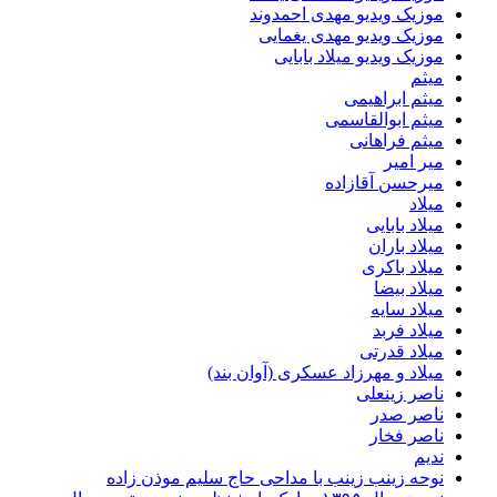
موزیک ویدیو مهدی احمدوند
موزیک ویدیو مهدی یغمایی
موزیک ویدیو میلاد بابایی
میثم
میثم ابراهیمی
میثم ابوالقاسمی
میثم فراهانی
میر امیر
میرحسن آقازاده
میلاد
میلاد بابایی
میلاد باران
میلاد باکری
میلاد بیضا
میلاد سایه
میلاد فربد
​میلاد قدرتی
میلاد و مهرزاد عسکری (آوان بند)
ناصر زینعلی
ناصر صدر
ناصر فخار
ندیم
نوحه زینب زینب با مداحی حاج سلیم موذن زاده