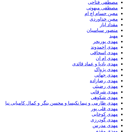
مصطفی فتاحی
مصطفی مبهوتی
معین حسام اچ ام
معین خداوردی
مقداد ایاز
منصور سپاسیان
مهبد
مهدى پوربحر
مهدی احمدوند
مهدی اسحاقی
مهدی ام ان
مهدی بادپا و عماد قائدی
مهدی پژواک
مهدی جهانی
مهدی رضازاده
مهدی رضیئی
مهدی شرقانی
مهدی شکوهی
مهدی طارمی و نیما نکیسا و محسن بنگر و کمال کامیابی نیا
مهدی قلی پور
مهدی کوخایی
مهدی گودرزی
مهدی مدرس
مهدی مقدم