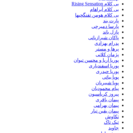
بی کلام Rising Sensation
بی کلام آبراهام
بی کلام هومن تفنگچیها
پارت بند
پارسا دمیرچی
پازل باند
پاکان شیرازیانی
پدرام بهزادی
پرها و مستر
پژمان کلانی
پوریا آریا و محسن تیوان
پوریا اسفندیاری
پوریا حیدری
پویا بیاتی
پویا شبیریان
پیام محمودیان
پیروز کرباسیون
پیمان باقری
پیمان بهرامی
پیمان یقین تبار
تکاوش
تیک تاک
جاوید