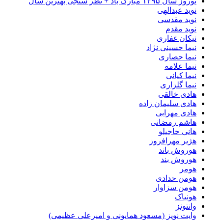
نوروز سال ۱۳۹۵ مبارک باد + نظر سنجی بهترین سال
نوید عبدالهی
نوید مقدسی
نوید مقدم
نیکان غفاری
نیما حسینی نژاد
نیما حصاری
نیما علامه
نیما کیانی
نیما گلزاری
هادی خالقی
هادی سلیمان زاده
هادی مهرابی
هاشم رمضانی
هانی حاجیلو
هژیر مهرافروز
هوروش باند
هوروش بند
هومر
هومن حدادی
هومن سزاوار
هونیاک
وانتونز
وایت نویز (مسعود همایونی و امیرعلی عظیمی)