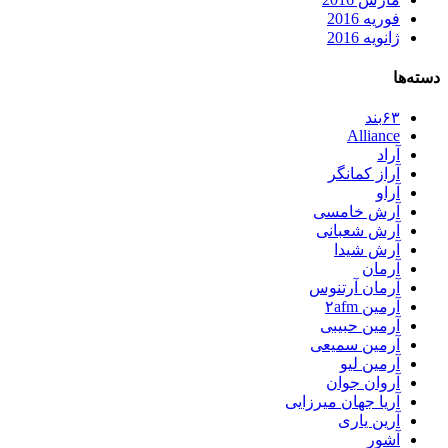
فوریه 2016
ژانویه 2016
دسته‌ها
۶۳بند
Alliance
آراد
آراز کمانگر
آراو
آرش خامسی
آرش شعبانی
آرش شیدا
آرمان
آرمان آرتنوس
آرمین ۲afm
آرمین حبیبی
آرمین سمیعی
آرمین لیو
آروان جوان
آریا جهان میرزایی
آرین یاری
آشور