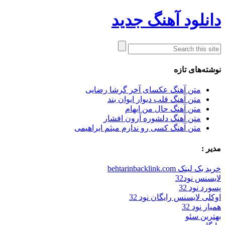
دانلود آهنگ جدید
نوشته‌های تازه
متن آهنگ عکسای آخر گرشا رضایی
متن آهنگ قلب دیوار ایوان بند
متن آهنگ حال من ایهام
متن آهنگ دلشوره آرون افشار
متن آهنگ کسی رو ندارم میثم ابراهیمی
مدیر :
خرید بک لینک behtarinbacklink.com
لایسنس نود32
پسورد نود 32
اوکلی لایسنس رایگان نود 32
همیار نود 32
بهترین سئو