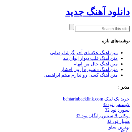
دانلود آهنگ جدید
نوشته‌های تازه
متن آهنگ عکسای آخر گرشا رضایی
متن آهنگ قلب دیوار ایوان بند
متن آهنگ حال من ایهام
متن آهنگ دلشوره آرون افشار
متن آهنگ کسی رو ندارم میثم ابراهیمی
مدیر :
خرید بک لینک behtarinbacklink.com
لایسنس نود32
پسورد نود 32
اوکلی لایسنس رایگان نود 32
همیار نود 32
بهترین سئو