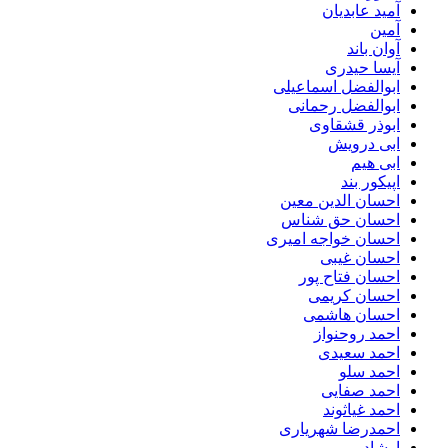
آمید عابدیان
آمین
آوان باند
آیسا حیدری
ابوالفضل اسماعیلی
ابوالفضل رحمانی
ابوذر قشقاوی
ابی درویش
ابی هیم
اپیکور بند
احسان الدین معین
احسان حق شناس
احسان خواجه امیری
احسان غیبی
احسان فتاح پور
احسان کریمی
احسان هاشمی
احمد روحنواز
احمد سعیدی
احمد سلو
احمد صفایی
احمد غیاثوند
احمدرضا شهریاری
ارشاد