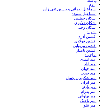
اُزوم
اسماعیل بحرانی و حسین تقی زاده
اسماعیل ستوده
اشکان خطیبی
اشکان دلاوری
اشکان رجبی
اشوان
افشین آذری
افشین فولادی
افشین مریوانی
افشین نامدار
اماج بند
امید امیدی
امید ایلیا
امید جهان
امید حجت
امید شکیبی و جمیل
امیر ابران
امیر پازند
امیر پدرام
امیر پهلوانی
امیر تاجیک
امیر تتلو