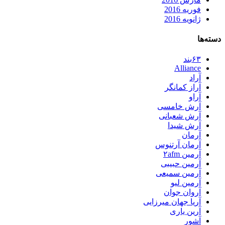
فوریه 2016
ژانویه 2016
دسته‌ها
۶۳بند
Alliance
آراد
آراز کمانگر
آراو
آرش خامسی
آرش شعبانی
آرش شیدا
آرمان
آرمان آرتنوس
آرمین ۲afm
آرمین حبیبی
آرمین سمیعی
آرمین لیو
آروان جوان
آریا جهان میرزایی
آرین یاری
آشور